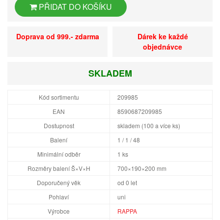
PŘIDAT DO KOŠÍKU
Doprava od 999.- zdarma
Dárek ke každé
objednávce
SKLADEM
Kód sortimentu
209985
EAN
8590687209985
Dostupnost
skladem (100 a více ks)
Balení
1 / 1 / 48
Minimální odběr
1 ks
Rozměry balení Š×V×H
700×190×200 mm
Doporučený věk
od 0 let
Pohlaví
uni
Výrobce
RAPPA