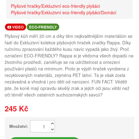
Plyšové hračky/Exkluzivní eco-friendly plyšáci
Plyšové hračky/Exkluzivní eco-friendly plyšáci/Domácí
VIDEO
ECO-FRIENDLY
Plyšový kůň měří 20 cm a díky těm nejkvalitnějším materiálům se
řadí do Exkluzivní kolekce plyšových hraček značky Rappa. Díky
ručnímu zpracování každého kusu navíc vypadá jako živý. Proč
označení ECO-FRIENDLY? Rappa si je vědoma všech dopadů na
životního prostředí, zaměřuje se na udržitelnost a omezení
používání plastů na minimum. Proto je výplň hraček vyrobena z
recyklovaných materiálů, zejména PET lahví. Ta je však zcela
nezávadná a vhodná i pro děti od narození. FUN FACT: Věděli
jste, že koně mají opravdu skvělý zrak a jejich oči jsou větší než
oči téměř všech ostatních suchozemských savců?
245 Kč
Množství: