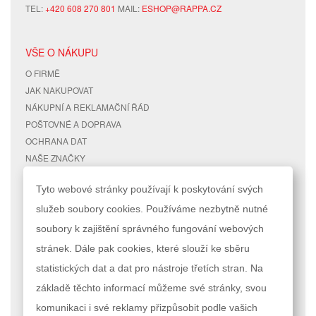
TEL:
+420 608 270 801
MAIL:
ESHOP@RAPPA.CZ
VŠE O NÁKUPU
O FIRMĚ
JAK NAKUPOVAT
NÁKUPNÍ A REKLAMAČNÍ ŘÁD
POŠTOVNÉ A DOPRAVA
OCHRANA DAT
NAŠE ZNAČKY
KONTAKTY
Tyto webové stránky používají k poskytování svých
služeb soubory cookies. Používáme nezbytně nutné
RYCHLÉ ODKAZY
ÚČET
soubory k zajištění správného fungování webových
MAPA STRÁNEK
MŮJ ÚČET
stránek. Dále pak cookies, které slouží ke sběru
VYHLEDÁVANÉ TERMÍNY
STAV OBJEDNÁVKY
POKROČILÉ VYHLEDÁVÁNÍ
statistických dat a dat pro nástroje třetích stran. Na
základě těchto informací můžeme své stránky, svou
Podle zákona o evidenci tržeb je prodávající povinen vystavit kupujícímu
komunikaci i své reklamy přizpůsobit podle vašich
účtenku. Zároveň je povinen zaevidovat přijatou tržbu u správce daně