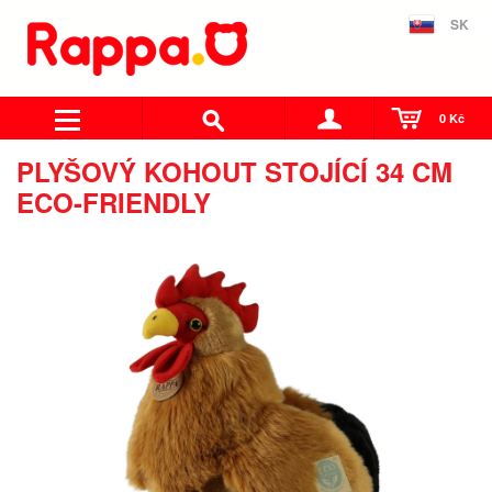
SK
0 Kč
PLYŠOVÝ KOHOUT STOJÍCÍ 34 CM
ECO-FRIENDLY