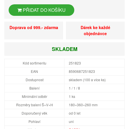
PŘIDAT DO KOŠÍKU
Doprava od 999.- zdarma
Dárek ke každé
objednávce
SKLADEM
Kód sortimentu
251823
EAN
8590687251823
Dostupnost
skladem (100 a více ks)
Balení
1 / 1 / 8
Minimální odběr
1 ks
Rozměry balení Š×V×H
180×360×260 mm
Doporučený věk
od 0 let
Pohlaví
uni