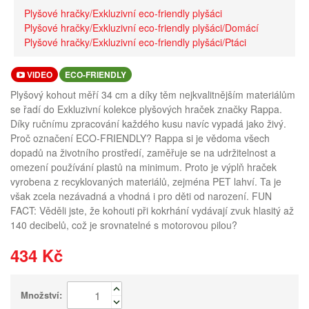
Plyšové hračky/Exkluzivní eco-friendly plyšáci
Plyšové hračky/Exkluzivní eco-friendly plyšáci/Domácí
Plyšové hračky/Exkluzivní eco-friendly plyšáci/Ptáci
VIDEO
ECO-FRIENDLY
Plyšový kohout měří 34 cm a díky těm nejkvalitnějším materiálům
se řadí do Exkluzivní kolekce plyšových hraček značky Rappa.
Díky ručnímu zpracování každého kusu navíc vypadá jako živý.
Proč označení ECO-FRIENDLY? Rappa si je vědoma všech
dopadů na životního prostředí, zaměřuje se na udržitelnost a
omezení používání plastů na minimum. Proto je výplň hraček
vyrobena z recyklovaných materiálů, zejména PET lahví. Ta je
však zcela nezávadná a vhodná i pro děti od narození. FUN
FACT: Věděli jste, že kohouti při kokrhání vydávají zvuk hlasitý až
140 decibelů, což je srovnatelné s motorovou pilou?
434 Kč
Množství: