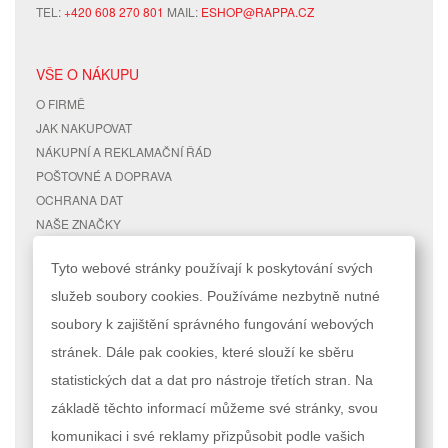
TEL:
+420 608 270 801
MAIL:
ESHOP@RAPPA.CZ
VŠE O NÁKUPU
O FIRMĚ
JAK NAKUPOVAT
NÁKUPNÍ A REKLAMAČNÍ ŘÁD
POŠTOVNÉ A DOPRAVA
OCHRANA DAT
NAŠE ZNAČKY
KONTAKTY
Tyto webové stránky používají k poskytování svých
služeb soubory cookies. Používáme nezbytně nutné
RYCHLÉ ODKAZY
ÚČET
soubory k zajištění správného fungování webových
MAPA STRÁNEK
MŮJ ÚČET
stránek. Dále pak cookies, které slouží ke sběru
VYHLEDÁVANÉ TERMÍNY
STAV OBJEDNÁVKY
POKROČILÉ VYHLEDÁVÁNÍ
statistických dat a dat pro nástroje třetích stran. Na
základě těchto informací můžeme své stránky, svou
Podle zákona o evidenci tržeb je prodávající povinen vystavit kupujícímu
komunikaci i své reklamy přizpůsobit podle vašich
účtenku. Zároveň je povinen zaevidovat přijatou tržbu u správce daně