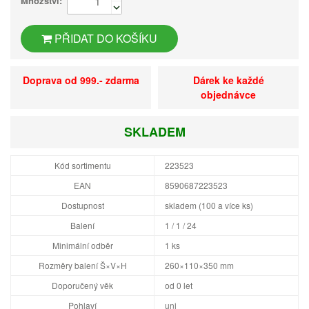
Množství:
PŘIDAT DO KOŠÍKU
Doprava od 999.- zdarma
Dárek ke každé
objednávce
SKLADEM
Kód sortimentu
223523
EAN
8590687223523
Dostupnost
skladem (100 a více ks)
Balení
1 / 1 / 24
Minimální odběr
1 ks
Rozměry balení Š×V×H
260×110×350 mm
Doporučený věk
od 0 let
Pohlaví
uni