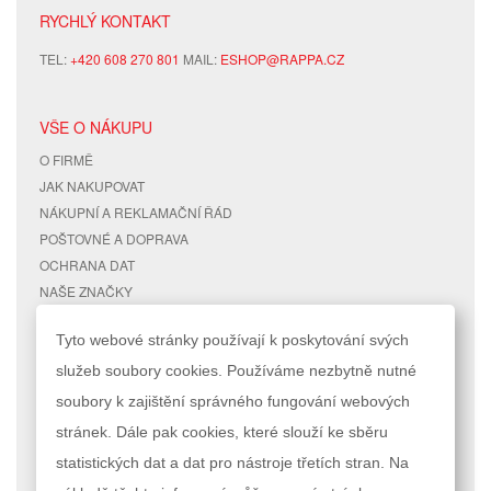
RYCHLÝ KONTAKT
TEL:
+420 608 270 801
MAIL:
ESHOP@RAPPA.CZ
VŠE O NÁKUPU
O FIRMĚ
JAK NAKUPOVAT
NÁKUPNÍ A REKLAMAČNÍ ŘÁD
POŠTOVNÉ A DOPRAVA
OCHRANA DAT
NAŠE ZNAČKY
KONTAKTY
Tyto webové stránky používají k poskytování svých
služeb soubory cookies. Používáme nezbytně nutné
RYCHLÉ ODKAZY
ÚČET
soubory k zajištění správného fungování webových
MAPA STRÁNEK
MŮJ ÚČET
stránek. Dále pak cookies, které slouží ke sběru
VYHLEDÁVANÉ TERMÍNY
STAV OBJEDNÁVKY
POKROČILÉ VYHLEDÁVÁNÍ
statistických dat a dat pro nástroje třetích stran. Na