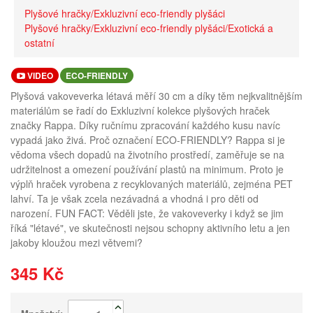
Plyšové hračky/Exkluzivní eco-friendly plyšáci
Plyšové hračky/Exkluzivní eco-friendly plyšáci/Exotická a
ostatní
VIDEO
ECO-FRIENDLY
Plyšová vakoveverka létavá měří 30 cm a díky těm nejkvalitnějším
materiálům se řadí do Exkluzivní kolekce plyšových hraček
značky Rappa. Díky ručnímu zpracování každého kusu navíc
vypadá jako živá. Proč označení ECO-FRIENDLY? Rappa si je
vědoma všech dopadů na životního prostředí, zaměřuje se na
udržitelnost a omezení používání plastů na minimum. Proto je
výplň hraček vyrobena z recyklovaných materiálů, zejména PET
lahví. Ta je však zcela nezávadná a vhodná i pro děti od
narození. FUN FACT: Věděli jste, že vakoveverky i když se jim
říká "létavé", ve skutečnosti nejsou schopny aktivního letu a jen
jakoby kloužou mezi větvemi?
345 Kč