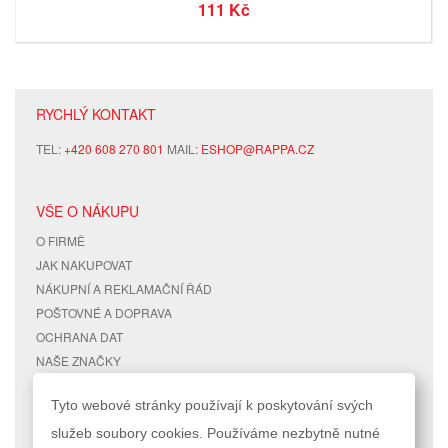
111 Kč
RYCHLÝ KONTAKT
TEL:
+420 608 270 801
MAIL:
ESHOP@RAPPA.CZ
VŠE O NÁKUPU
O FIRMĚ
JAK NAKUPOVAT
NÁKUPNÍ A REKLAMAČNÍ ŘÁD
POŠTOVNÉ A DOPRAVA
OCHRANA DAT
NAŠE ZNAČKY
KONTAKTY
Tyto webové stránky používají k poskytování svých
služeb soubory cookies. Používáme nezbytně nutné
RYCHLÉ ODKAZY
ÚČET