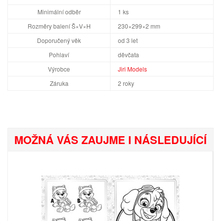
Minimální odběr
1 ks
Rozměry balení Š×V×H
230×299×2 mm
Doporučený věk
od 3 let
Pohlaví
děvčata
Výrobce
Jiri Models
Záruka
2 roky
MOŽNÁ VÁS ZAUJME I NÁSLEDUJÍCÍ