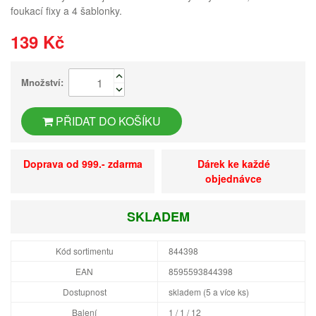
foukací fixy a 4 šablonky.
139 Kč
Množství:
PŘIDAT DO KOŠÍKU
Doprava od 999.- zdarma
Dárek ke každé
objednávce
SKLADEM
Kód sortimentu
844398
EAN
8595593844398
Dostupnost
skladem (5 a více ks)
Balení
1 / 1 / 12