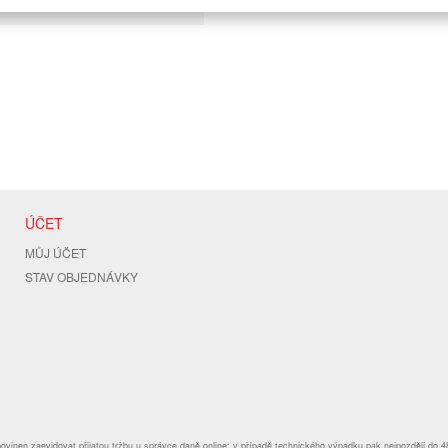
ÚČET
MŮJ ÚČET
STAV OBJEDNÁVKY
povinen zaevidovat přijatou tržbu u správce daně online; v případě technického výpadku pak nejpozději do 4