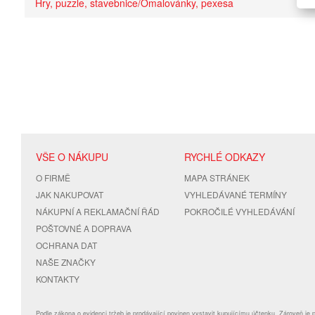
Hry, puzzle, stavebnice/Omalovánky, pexesa
VŠE O NÁKUPU
RYCHLÉ ODKAZY
O FIRMĚ
MAPA STRÁNEK
JAK NAKUPOVAT
VYHLEDÁVANÉ TERMÍNY
NÁKUPNÍ A REKLAMAČNÍ ŘÁD
POKROČILÉ VYHLEDÁVÁNÍ
POŠTOVNÉ A DOPRAVA
OCHRANA DAT
NAŠE ZNAČKY
KONTAKTY
Podle zákona o evidenci tržeb je prodávající povinen vystavit kupujícímu účtenku. Zároveň je 