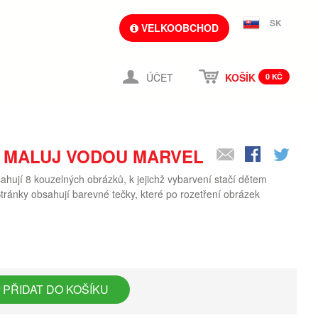
SK
VELKOOBCHOD
ÚČET
KOŠÍK
0 KČ
 MALUJ VODOU MARVEL
ují 8 kouzelných obrázků, k jejichž vybarvení stačí dětem
tránky obsahují barevné tečky, které po rozetření obrázek
PŘIDAT DO KOŠÍKU