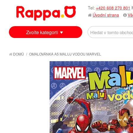
Tel:
+420 608 270 801
M
Úvodní strana
Vš
Zvolte kategorii
DOMŮ
/
OMALOVÁNKA A5 MALUJ VODOU MARVEL