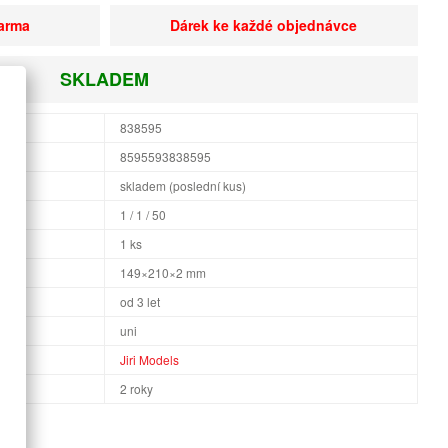
darma
Dárek ke každé objednávce
SKLADEM
838595
8595593838595
skladem (poslední kus)
1 / 1 / 50
1 ks
×H
149×210×2 mm
od 3 let
uni
Jiri Models
2 roky