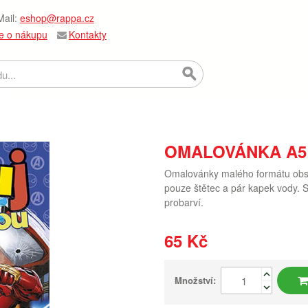
ail:
eshop@rappa.cz
e o nákupu
Kontakty
OMALOVÁNKA A5
Omalovánky malého formátu obsah
pouze štětec a pár kapek vody. S
probarví.
65 Kč
Množství: