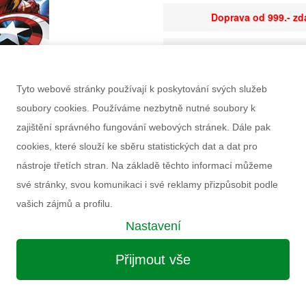
Doprava od 999.- z
Kód sortimentu
Tyto webové stránky používají k poskytování svých služeb
EAN
soubory cookies. Používáme nezbytně nutné soubory k
Dostupnost
zajištění správného fungování webových stránek. Dále pak
cookies, které slouží ke sběru statistických dat a dat pro
Balení
nástroje třetích stran. Na základě těchto informací můžeme
Minimální odběr
své stránky, svou komunikaci i své reklamy přizpůsobit podle
Rozměry balení Š×V
vašich zájmů a profilu.
Doporučený věk
Nastavení
Pohlaví
Výrobce
Přijmout vše
Záruka