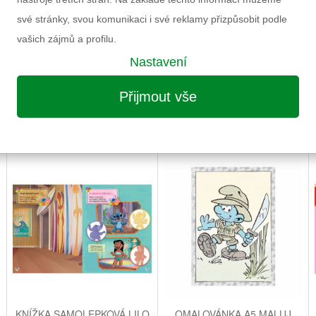
své stránky, svou komunikaci i své reklamy přizpůsobit podle
vašich zájmů a profilu.
Nastavení
Přijmout vše
MOŽNÁ VÁS ZAUJME I NÁSLEDUJÍCÍ
KNÍŽKA SAMOLEPKOVÁ LILO
OMALOVÁNKA A5 MALUJ