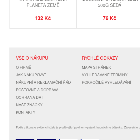
PLANETA ZEMĚ
500G ŠEDÁ
132 Kč
76 Kč
VŠE O NÁKUPU
RYCHLÉ ODKAZY
O FIRMĚ
MAPA STRÁNEK
JAK NAKUPOVAT
VYHLEDÁVANÉ TERMÍNY
NÁKUPNÍ A REKLAMAČNÍ ŘÁD
POKROČILÉ VYHLEDÁVÁNÍ
POŠTOVNÉ A DOPRAVA
OCHRANA DAT
NAŠE ZNAČKY
KONTAKTY
Podle zákona o evidenci tržeb je prodávající povinen vystavit kupujícímu účtenku. Zároveň je 