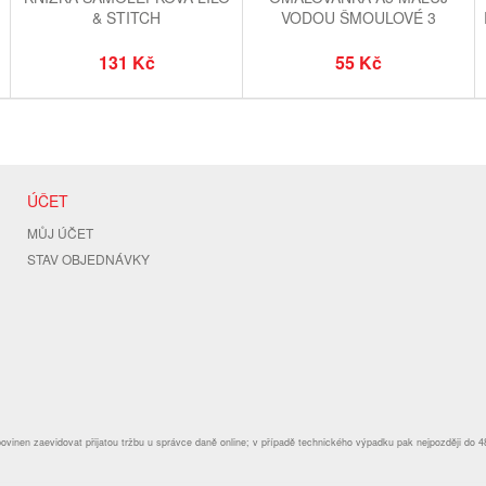
& STITCH
VODOU ŠMOULOVÉ 3
DŽUNGLE
131 Kč
55 Kč
ÚČET
MŮJ ÚČET
STAV OBJEDNÁVKY
povinen zaevidovat přijatou tržbu u správce daně online; v případě technického výpadku pak nejpozději do 4