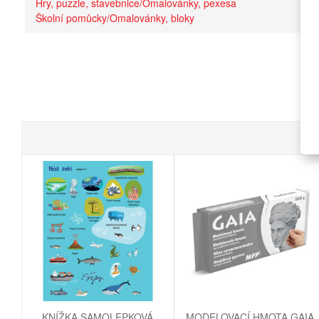
Hry, puzzle, stavebnice/Omalovánky, pexesa
Školní pomůcky/Omalovánky, bloky
KNÍŽKA SAMOLEPKOVÁ
MODELOVACÍ HMOTA GAIA