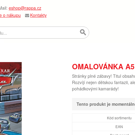
ail:
eshop@rappa.cz
e o nákupu
Kontakty
OMALOVÁNKA A5 
Stránky plné zábavy! Titul obsah
Rozvíjí nejen dětskou fantazii, al
pohádkovými kamarády!
Tento produkt je momentál
Kód sortimentu
EAN