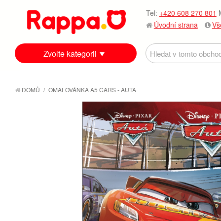
Tel:
+420 608 270 801
M
Úvodní strana
Vš
Zvolte kategorii
DOMŮ
/
OMALOVÁNKA A5 CARS - AUTA