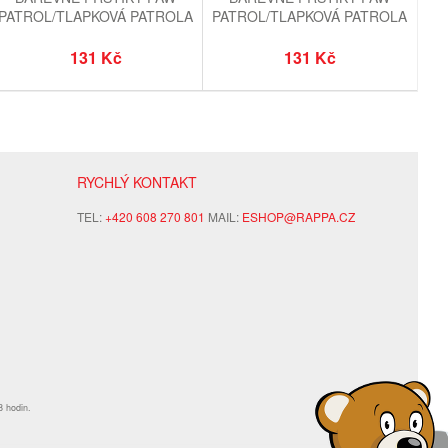
PATROL/TLAPKOVÁ PATROLA
PATROL/TLAPKOVÁ PATROLA
RUŽOVÉ
131 Kč
131 Kč
RYCHLÝ KONTAKT
TEL:
+420 608 270 801
MAIL:
ESHOP@RAPPA.CZ
8 hodin.