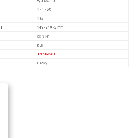
vyprodáno
1 / 1 / 50
1 ks
×H
149×210×2 mm
od 3 let
kluci
Jiri Models
2 roky