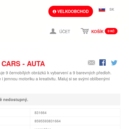
SK
VELKOOBCHOD
ÚČET
KOŠÍK
0 KČ
CARS - AUTA
uje 9 černobílých obrázků k vybarvení a 9 barevných předloh.
e i jemnou motoriku a kreativitu. Maluj si se svými oblíbenými
ně nedostupný.
831664
8595593831664