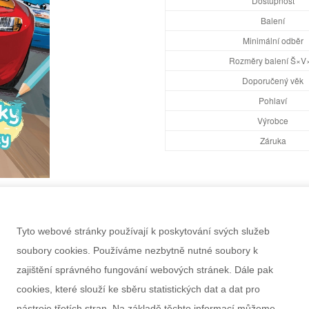
Dostupnost
Balení
Minimální odběr
Rozměry balení Š×V
Doporučený věk
Pohlaví
Výrobce
Záruka
Tyto webové stránky používají k poskytování svých služeb
soubory cookies. Používáme nezbytně nutné soubory k
zajištění správného fungování webových stránek. Dále pak
cookies, které slouží ke sběru statistických dat a dat pro
nástroje třetích stran. Na základě těchto informací můžeme