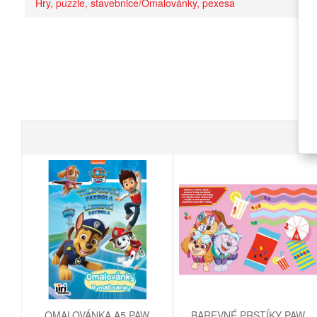
Hry, puzzle, stavebnice/Omalovánky, pexesa
OMALOVÁNKA A5 PAW
BAREVNÉ PRSTÍKY PAW