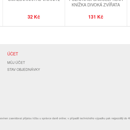
A
KNÍŽKA DIVOKÁ ZVÍŘATA
32 Kč
131 Kč
ÚČET
MŮJ ÚČET
STAV OBJEDNÁVKY
povinen zaevidovat přijatou tržbu u správce daně online; v případě technického výpadku pak nejpozději do 4