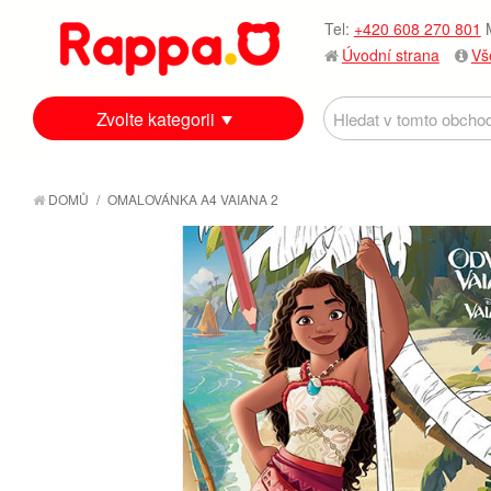
Tel:
+420 608 270 801
M
Úvodní strana
Vš
Zvolte kategorii
DOMŮ
/
OMALOVÁNKA A4 VAIANA 2