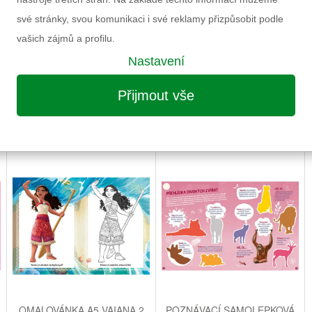
své stránky, svou komunikaci i své reklamy přizpůsobit podle
vašich zájmů a profilu.
Nastavení
Přijmout vše
MOŽNÁ VÁS ZAUJME I NÁSLEDUJÍCÍ
OMALOVÁNKA A5 VAIANA 2
POZNÁVACÍ SAMOLEPKOVÁ