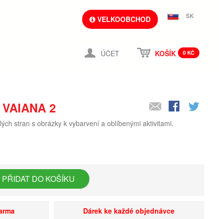
SK
VELKOOBCHOD
ÚČET
KOŠÍK
0 KČ
VAIANA 2
ch stran s obrázky k vybarvení a oblíbenými aktivitami.
PŘIDAT DO KOŠÍKU
darma
Dárek ke každé objednávce