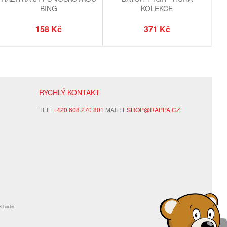
BING
KOLEKCE
158 Kč
371 Kč
RYCHLÝ KONTAKT
TEL:
+420 608 270 801
MAIL:
ESHOP@RAPPA.CZ
8 hodin.