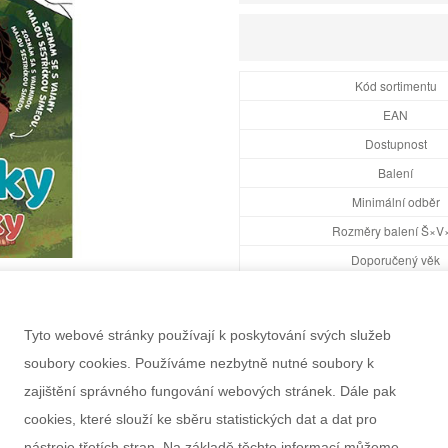
Kód sortimentu
EAN
Dostupnost
Balení
Minimální odběr
Rozměry balení Š×V
Doporučený věk
Pohlaví
Výrobce
Tyto webové stránky používají k poskytování svých služeb
Záruka
soubory cookies. Používáme nezbytně nutné soubory k
zajištění správného fungování webových stránek. Dále pak
cookies, které slouží ke sběru statistických dat a dat pro
nástroje třetích stran. Na základě těchto informací můžeme