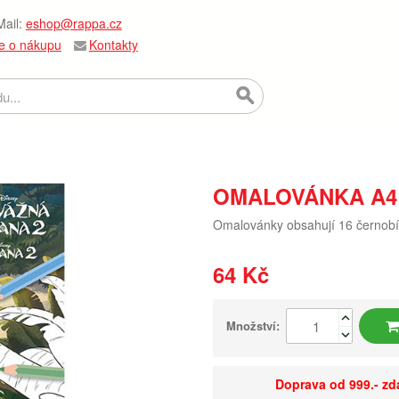
ail:
eshop@rappa.cz
e o nákupu
Kontakty
OMALOVÁNKA A4 
Omalovánky obsahují 16 černobílý
64 Kč
Množství:
Doprava od 999.- z