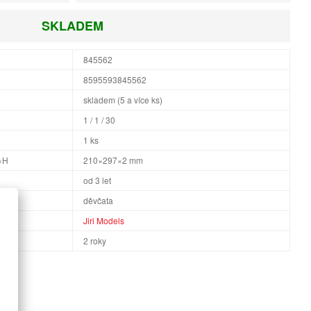
SKLADEM
845562
8595593845562
skladem (5 a více ks)
1 / 1 / 30
1 ks
×H
210×297×2 mm
od 3 let
děvčata
Jiri Models
2 roky