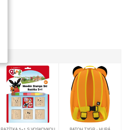
RAZÍTKA 5+1 S VOSKOVKOU
BATOH TYGR - HURÁ