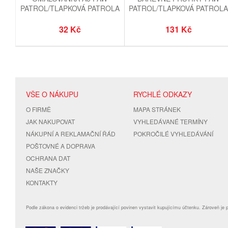
PATROL/TLAPKOVÁ PATROLA
PATROL/TLAPKOVÁ PATROL
3
RUŽOVÉ
32 Kč
131 Kč
VŠE O NÁKUPU
RYCHLÉ ODKAZY
O FIRMĚ
MAPA STRÁNEK
JAK NAKUPOVAT
VYHLEDÁVANÉ TERMÍNY
NÁKUPNÍ A REKLAMAČNÍ ŘÁD
POKROČILÉ VYHLEDÁVÁNÍ
POŠTOVNÉ A DOPRAVA
OCHRANA DAT
NAŠE ZNAČKY
KONTAKTY
Podle zákona o evidenci tržeb je prodávající povinen vystavit kupujícímu účtenku. Zároveň je 