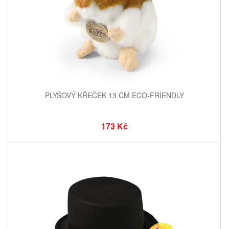
PLYŠOVÝ KŘEČEK 13 CM ECO-FRIENDLY
173 Kč