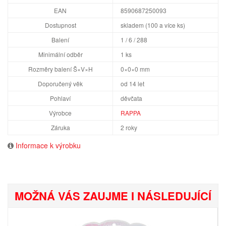
EAN
8590687250093
Dostupnost
skladem (100 a více ks)
Balení
1 / 6 / 288
Minimální odběr
1 ks
Rozměry balení Š×V×H
0×0×0 mm
Doporučený věk
od 14 let
Pohlaví
děvčata
Výrobce
RAPPA
Záruka
2 roky
Informace k výrobku
MOŽNÁ VÁS ZAUJME I NÁSLEDUJÍCÍ