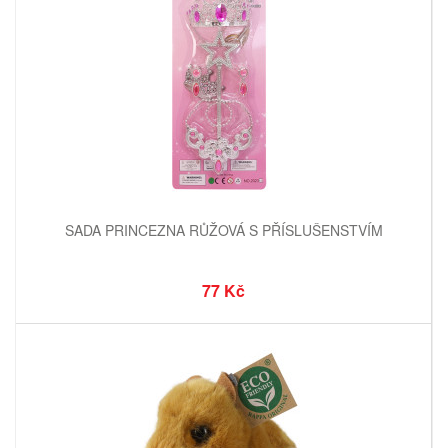
SADA PRINCEZNA RŮŽOVÁ S PŘÍSLUŠENSTVÍM
77 Kč