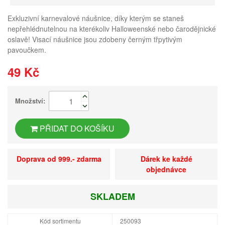
Exkluzivní karnevalové náušnice, díky kterým se staneš
nepřehlédnutelnou na kterékoliv Halloweenské nebo čarodějnické
oslavě! Visací náušnice jsou zdobeny černým třpytivým
pavoučkem.
49 Kč
Množství:
PŘIDAT DO KOŠÍKU
Doprava od 999.- zdarma
Dárek ke každé
objednávce
SKLADEM
Kód sortimentu
250093