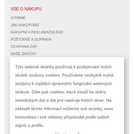
VŠE O NÁKUPU
O FIRMĚ
JAK NAKUPOVAT
NÁKUPNÍ A REKLAMAČNÍ ŘÁD
POŠTOVNÉ A DOPRAVA
OCHRANA DAT
NAŠE ZNAČKY
KONTAKTY
Tyto webové stránky používají k poskytování svých
služeb soubory cookies. Používáme nezbytně nutné
RYCHLÉ ODKAZY
ÚČET
soubory k zajištění správného fungování webových
MAPA STRÁNEK
MŮJ ÚČET
stránek. Dále pak cookies, které slouží ke sběru
VYHLEDÁVANÉ TERMÍNY
STAV OBJEDNÁVKY
POKROČILÉ VYHLEDÁVÁNÍ
statistických dat a dat pro nástroje třetích stran. Na
základě těchto informací můžeme své stránky, svou
Podle zákona o evidenci tržeb je prodávající povinen vystavit kupujícímu
komunikaci i své reklamy přizpůsobit podle vašich
účtenku. Zároveň je povinen zaevidovat přijatou tržbu u správce daně
online; v případě technického výpadku pak nejpozději do 48 hodin.
zájmů a profilu.