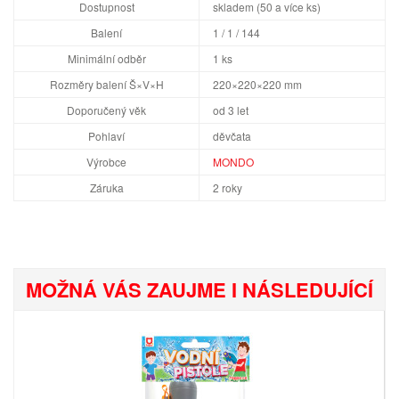
Dostupnost
skladem (50 a více ks)
Balení
1 / 1 / 144
Minimální odběr
1 ks
Rozměry balení Š×V×H
220×220×220 mm
Doporučený věk
od 3 let
Pohlaví
děvčata
Výrobce
MONDO
Záruka
2 roky
MOŽNÁ VÁS ZAUJME I NÁSLEDUJÍCÍ