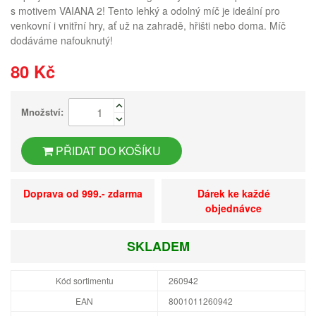
s motivem VAIANA 2! Tento lehký a odolný míč je ideální pro
venkovní i vnitřní hry, ať už na zahradě, hřišti nebo doma. Míč
dodáváme nafouknutý!
80 Kč
Množství:
PŘIDAT DO KOŠÍKU
Doprava od 999.- zdarma
Dárek ke každé
objednávce
SKLADEM
Kód sortimentu
260942
EAN
8001011260942