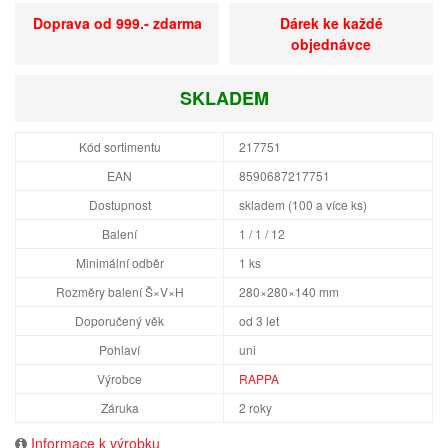
Doprava od 999.- zdarma
Dárek ke každé
objednávce
SKLADEM
Kód sortimentu
217751
EAN
8590687217751
Dostupnost
skladem (100 a více ks)
Balení
1 / 1 / 12
Minimální odběr
1 ks
Rozměry balení Š×V×H
280×280×140 mm
Doporučený věk
od 3 let
Pohlaví
uni
Výrobce
RAPPA
Záruka
2 roky
Informace k výrobku