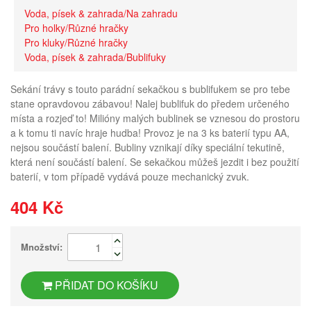
Voda, písek & zahrada/Na zahradu
Pro holky/Různé hračky
Pro kluky/Různé hračky
Voda, písek & zahrada/Bublifuky
Sekání trávy s touto parádní sekačkou s bublifukem se pro tebe
stane opravdovou zábavou! Nalej bublifuk do předem určeného
místa a rozjeď to! Milióny malých bublinek se vznesou do prostoru
a k tomu ti navíc hraje hudba! Provoz je na 3 ks baterií typu AA,
nejsou součástí balení. Bubliny vznikají díky speciální tekutině,
která není součástí balení. Se sekačkou můžeš jezdit i bez použití
baterií, v tom případě vydává pouze mechanický zvuk.
404 Kč
Množství:
PŘIDAT DO KOŠÍKU