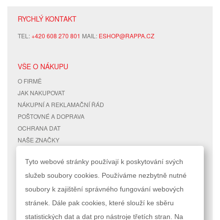
RYCHLÝ KONTAKT
TEL:
+420 608 270 801
MAIL:
ESHOP@RAPPA.CZ
VŠE O NÁKUPU
O FIRMĚ
JAK NAKUPOVAT
NÁKUPNÍ A REKLAMAČNÍ ŘÁD
POŠTOVNÉ A DOPRAVA
OCHRANA DAT
NAŠE ZNAČKY
KONTAKTY
Tyto webové stránky používají k poskytování svých
služeb soubory cookies. Používáme nezbytně nutné
RYCHLÉ ODKAZY
ÚČET
soubory k zajištění správného fungování webových
MAPA STRÁNEK
MŮJ ÚČET
stránek. Dále pak cookies, které slouží ke sběru
VYHLEDÁVANÉ TERMÍNY
STAV OBJEDNÁVKY
POKROČILÉ VYHLEDÁVÁNÍ
statistických dat a dat pro nástroje třetích stran. Na