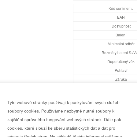
Kód sortimentu
EAN
Dostupnost
Balení
Minimální odběr
Rozměry balení Š×V
Doporučený věk
Pohlaví
Záruka
Informace k výrobku
Tyto webové stránky používají k poskytování svých služeb
soubory cookies. Používáme nezbytně nutné soubory k
zajištění správného fungování webových stránek. Dále pak
cookies, které slouží ke sběru statistických dat a dat pro
nástroje třetích stran. Na základě těchto informací můžeme