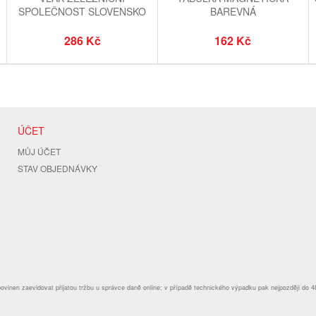
SPOLEČNOST SLOVENSKO
BAREVNÁ
NAŠE ŽELEZNICE MINI NA
BATERIE
286 Kč
162 Kč
ÚČET
MŮJ ÚČET
STAV OBJEDNÁVKY
povinen zaevidovat přijatou tržbu u správce daně online; v případě technického výpadku pak nejpozději do 4