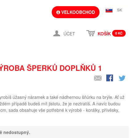
SK
VELKOOBCHOD
ÚČET
KOŠÍK
0 KČ
VÝROBA ŠPERKŮ DOPLŇKŮ 1
vyrobíš úžasný náramek a také nádhernou šňůrku na brýle. Ať už
ždém případě budeš mít jistotu, že je neztratíš. A navíc budou
cm, sada obsahuje vše potřebné k výrobě - korálky, přívěsky,
ně nedostupný.