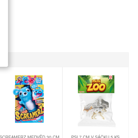
SCREAMERZ MEDVĚD 30 CM
PSI 7 CM V SÁČKU 5 KS