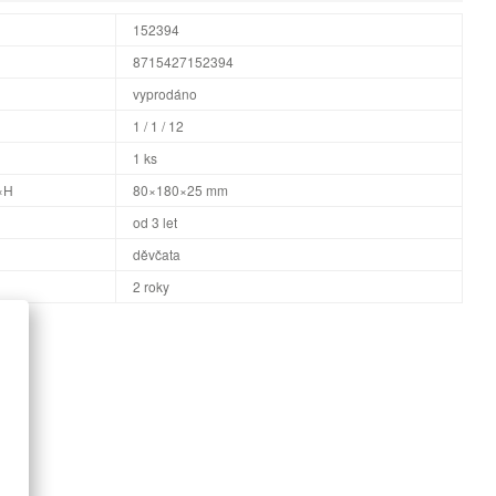
152394
8715427152394
vyprodáno
1 / 1 / 12
1 ks
×H
80×180×25 mm
od 3 let
děvčata
2 roky