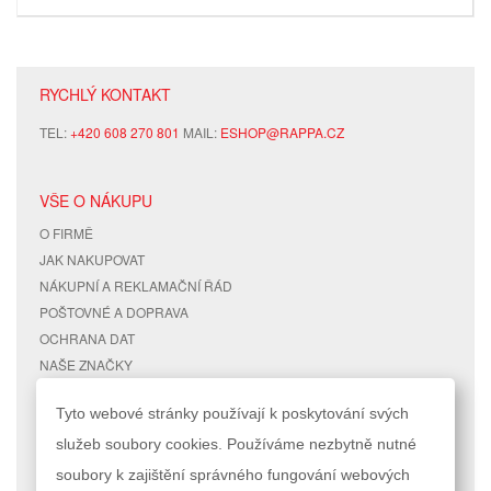
RYCHLÝ KONTAKT
TEL:
+420 608 270 801
MAIL:
ESHOP@RAPPA.CZ
VŠE O NÁKUPU
O FIRMĚ
JAK NAKUPOVAT
NÁKUPNÍ A REKLAMAČNÍ ŘÁD
POŠTOVNÉ A DOPRAVA
OCHRANA DAT
NAŠE ZNAČKY
KONTAKTY
Tyto webové stránky používají k poskytování svých
služeb soubory cookies. Používáme nezbytně nutné
RYCHLÉ ODKAZY
ÚČET
soubory k zajištění správného fungování webových
MAPA STRÁNEK
MŮJ ÚČET