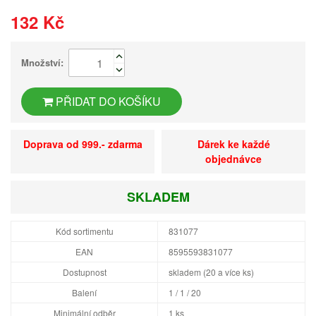
132 Kč
Množství:
PŘIDAT DO KOŠÍKU
Doprava od 999.- zdarma
Dárek ke každé
objednávce
SKLADEM
Kód sortimentu
831077
EAN
8595593831077
Dostupnost
skladem (20 a více ks)
Balení
1 / 1 / 20
Minimální odběr
1 ks