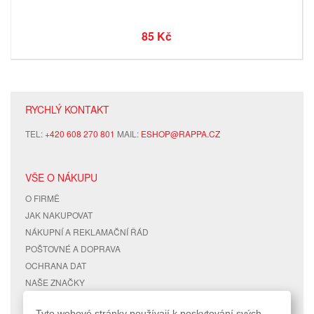
85 Kč
RYCHLÝ KONTAKT
TEL:
+420 608 270 801
MAIL:
ESHOP@RAPPA.CZ
VŠE O NÁKUPU
O FIRMĚ
JAK NAKUPOVAT
NÁKUPNÍ A REKLAMAČNÍ ŘÁD
POŠTOVNÉ A DOPRAVA
OCHRANA DAT
NAŠE ZNAČKY
KONTAKTY
Tyto webové stránky používají k poskytování svých