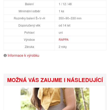
Balení
1 / 12 / 48
Minimální odběr
1 ks
Rozměry balení Š×V×H
350×90×330 mm
Doporučený věk
od 14 let
Pohlaví
uni
Výrobce
RAPPA
Záruka
2 roky
Informace k výrobku
MOŽNÁ VÁS ZAUJME I NÁSLEDUJÍCÍ