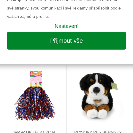
Informace k výrobku
své stránky, svou komunikaci i své reklamy přizpůsobit podle
vašich zájmů a profilu.
Nastavení
Přijmout vše
MOŽNÁ VÁS ZAUJME I NÁSLEDUJÍCÍ
MÁVÁTKO POM POM
PLYŠOVÝ PES BERNSKÝ