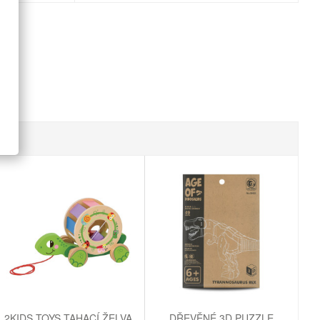
2KIDS TOYS TAHACÍ ŽELVA
DŘEVĚNÉ 3D PUZZLE