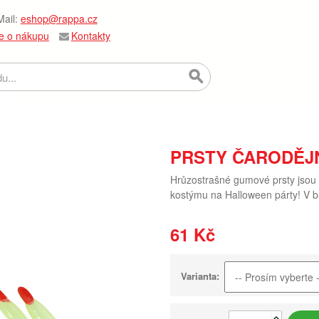
ail:
eshop@rappa.cz
e o nákupu
Kontakty
PRSTY ČARODĚJ
Hrůzostrašné gumové prsty jsou
kostýmu na Halloween párty! V ba
61 Kč
Varianta: