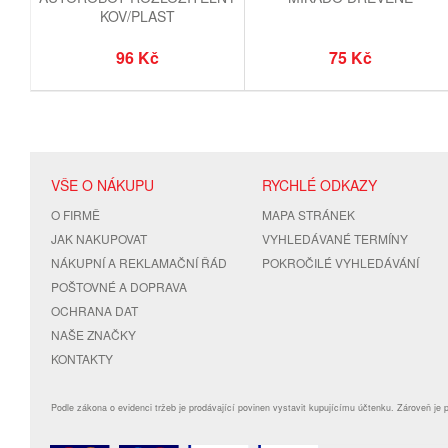
KOV/PLAST
96 Kč
75 Kč
VŠE O NÁKUPU
RYCHLÉ ODKAZY
O FIRMĚ
MAPA STRÁNEK
JAK NAKUPOVAT
VYHLEDÁVANÉ TERMÍNY
NÁKUPNÍ A REKLAMAČNÍ ŘÁD
POKROČILÉ VYHLEDÁVÁNÍ
POŠTOVNÉ A DOPRAVA
OCHRANA DAT
NAŠE ZNAČKY
KONTAKTY
Podle zákona o evidenci tržeb je prodávající povinen vystavit kupujícímu účtenku. Zároveň je 