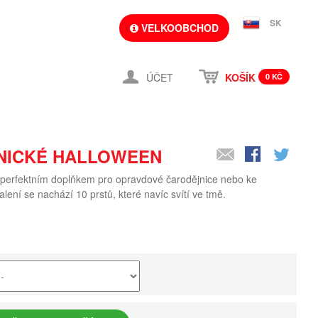
SK
VELKOOBCHOD
ÚČET
KOŠÍK
0 KČ
NICKÉ HALLOWEEN
 perfektním doplňkem pro opravdové čarodějnice nebo ke
lení se nachází 10 prstů, které navíc svítí ve tmě.