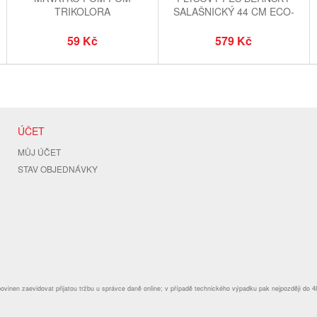
TRIKOLORA
SALAŠNICKÝ 44 CM ECO-
FRIENDLY
59 Kč
579 Kč
ÚČET
MŮJ ÚČET
STAV OBJEDNÁVKY
povinen zaevidovat přijatou tržbu u správce daně online; v případě technického výpadku pak nejpozději do 4