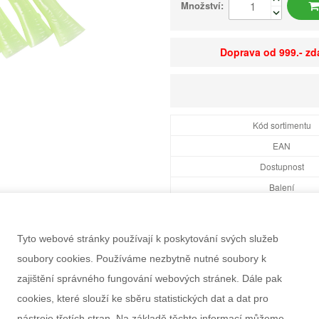
Množství:
Doprava od 999.- z
Kód sortimentu
EAN
Dostupnost
Balení
Minimální odběr
Rozměry balení Š×V
Tyto webové stránky používají k poskytování svých služeb
Doporučený věk
soubory cookies. Používáme nezbytně nutné soubory k
Pohlaví
zajištění správného fungování webových stránek. Dále pak
Výrobce
cookies, které slouží ke sběru statistických dat a dat pro
Záruka
nástroje třetích stran. Na základě těchto informací můžeme