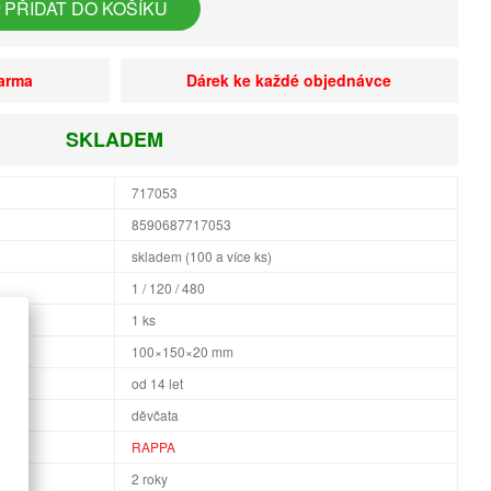
PŘIDAT DO KOŠÍKU
darma
Dárek ke každé objednávce
SKLADEM
717053
8590687717053
skladem (100 a více ks)
1 / 120 / 480
1 ks
×H
100×150×20 mm
od 14 let
děvčata
RAPPA
2 roky