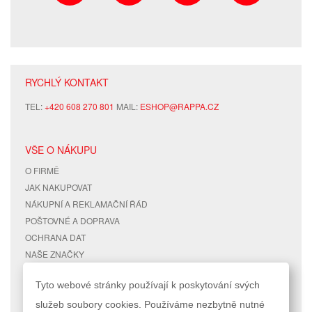
RYCHLÝ KONTAKT
TEL:
+420 608 270 801
MAIL:
ESHOP@RAPPA.CZ
VŠE O NÁKUPU
O FIRMĚ
JAK NAKUPOVAT
NÁKUPNÍ A REKLAMAČNÍ ŘÁD
POŠTOVNÉ A DOPRAVA
OCHRANA DAT
NAŠE ZNAČKY
KONTAKTY
Tyto webové stránky používají k poskytování svých
služeb soubory cookies. Používáme nezbytně nutné
RYCHLÉ ODKAZY
ÚČET