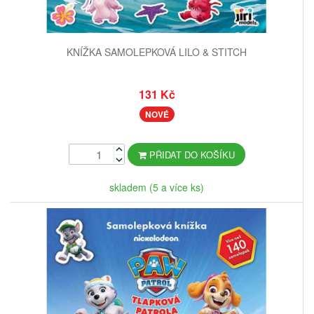
KNÍŽKA SAMOLEPKOVÁ LILO & STITCH
131 Kč
NOVÉ
PŘIDAT DO KOŠÍKU
skladem (5 a více ks)