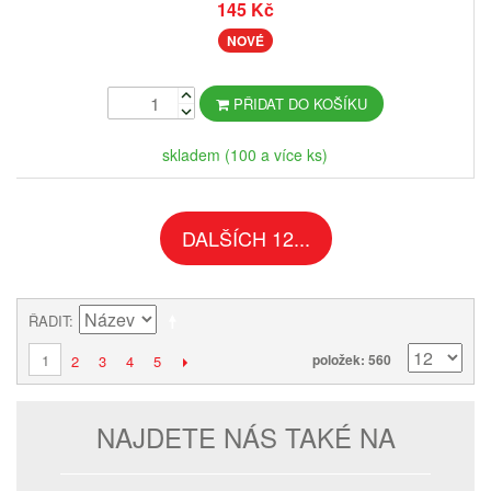
145 Kč
NOVÉ
PŘIDAT DO KOŠÍKU
skladem (100 a více ks)
DALŠÍCH 12...
ŘADIT
1
položek: 560
2
3
4
5
NAJDETE NÁS TAKÉ NA