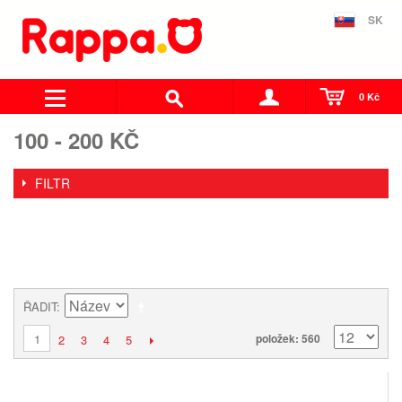
SK
0 Kč
100 - 200 KČ
FILTR
ŘADIT
1
položek: 560
2
3
4
5