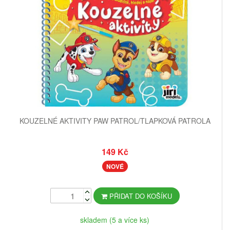
KOUZELNÉ AKTIVITY PAW PATROL/TLAPKOVÁ PATROLA
149 Kč
NOVÉ
PŘIDAT DO KOŠÍKU
skladem (5 a více ks)