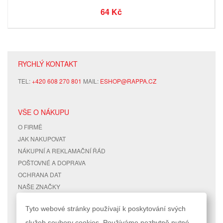
64 Kč
RYCHLÝ KONTAKT
TEL:
+420 608 270 801
MAIL:
ESHOP@RAPPA.CZ
VŠE O NÁKUPU
O FIRMĚ
JAK NAKUPOVAT
NÁKUPNÍ A REKLAMAČNÍ ŘÁD
POŠTOVNÉ A DOPRAVA
OCHRANA DAT
NAŠE ZNAČKY
KONTAKTY
Tyto webové stránky používají k poskytování svých
služeb soubory cookies. Používáme nezbytně nutné