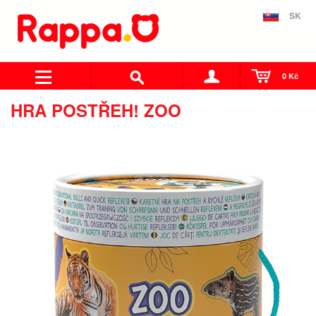
SK
0 Kč
HRA POSTŘEH! ZOO