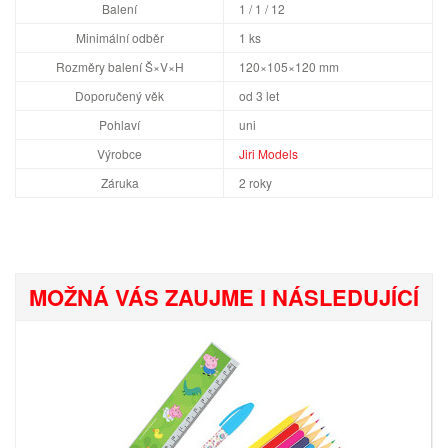
Balení
1 / 1 / 12
Minimální odběr
1 ks
Rozměry balení Š×V×H
120×105×120 mm
Doporučený věk
od 3 let
Pohlaví
uni
Výrobce
Jiri Models
Záruka
2 roky
MOŽNÁ VÁS ZAUJME I NÁSLEDUJÍCÍ