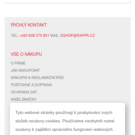
RYCHLÝ KONTAKT
TEL:
+420 608 270 801
MAIL:
ESHOP@RAPPA.CZ
VŠE O NÁKUPU
O FIRMĚ
JAK NAKUPOVAT
NÁKUPNÍ A REKLAMAČNÍ ŘÁD
POŠTOVNÉ A DOPRAVA
OCHRANA DAT
NAŠE ZNAČKY
KONTAKTY
Tyto webové stránky používají k poskytování svých
služeb soubory cookies. Používáme nezbytně nutné
RYCHLÉ ODKAZY
ÚČET
soubory k zajištění správného fungování webových
MAPA STRÁNEK
MŮJ ÚČET