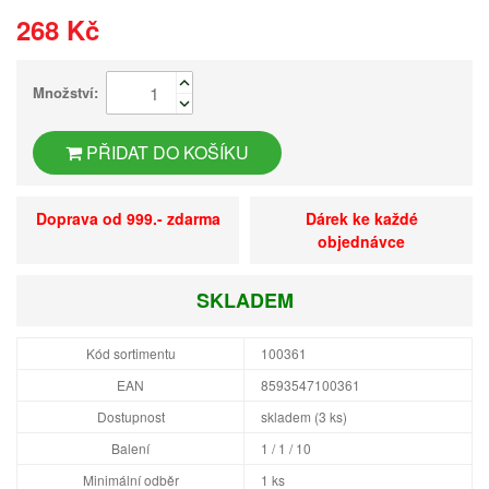
268 Kč
Množství:
PŘIDAT DO KOŠÍKU
Doprava od 999.- zdarma
Dárek ke každé
objednávce
SKLADEM
Kód sortimentu
100361
EAN
8593547100361
Dostupnost
skladem (3 ks)
Balení
1 / 1 / 10
Minimální odběr
1 ks