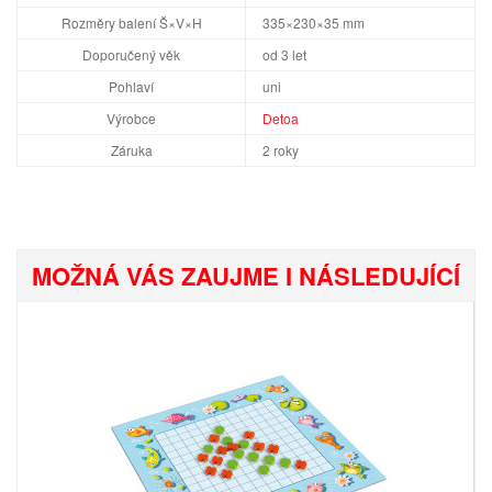
Rozměry balení Š×V×H
335×230×35 mm
Doporučený věk
od 3 let
Pohlaví
uni
Výrobce
Detoa
Záruka
2 roky
MOŽNÁ VÁS ZAUJME I NÁSLEDUJÍCÍ