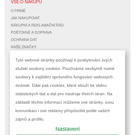
VŠE O NÁKUPU
O FIRMĚ
JAK NAKUPOVAT
NÁKUPNÍ A REKLAMAČNÍ ŘÁD
POŠTOVNÉ A DOPRAVA
OCHRANA DAT
NAŠE ZNAČKY
KONTAKTY
Tyto webové stránky používají k poskytování svých
služeb soubory cookies. Používáme nezbytně nutné
RYCHLÉ ODKAZY
ÚČET
soubory k zajištění správného fungování webových
MAPA STRÁNEK
MŮJ ÚČET
stránek. Dále pak cookies, které slouží ke sběru
VYHLEDÁVANÉ TERMÍNY
STAV OBJEDNÁVKY
POKROČILÉ VYHLEDÁVÁNÍ
statistických dat a dat pro nástroje třetích stran. Na
základě těchto informací můžeme své stránky, svou
Podle zákona o evidenci tržeb je prodávající povinen vystavit kupujícímu
komunikaci i své reklamy přizpůsobit podle vašich
účtenku. Zároveň je povinen zaevidovat přijatou tržbu u správce daně
online; v případě technického výpadku pak nejpozději do 48 hodin.
zájmů a profilu.
Nastavení