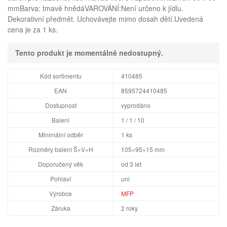
mmBarva: tmavě hnědáVAROVÁNÍ:Není určeno k jídlu.
Dekorativní předmět. Uchovávejte mimo dosah dětí.Uvedená
cena je za 1 ks.
Tento produkt je momentálně nedostupný.
Kód sortimentu
410485
EAN
8595724410485
Dostupnost
vyprodáno
Balení
1 / 1 / 10
Minimální odběr
1 ks
Rozměry balení Š×V×H
105×95×15 mm
Doporučený věk
od 3 let
Pohlaví
uni
Výrobce
MFP
Záruka
2 roky