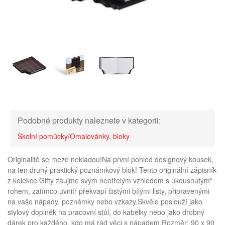
Podobné produkty naleznete v kategorii:
Školní pomůcky/Omalovánky, bloky
Originalitě se meze nekladou!Na první pohled designový kousek,
na ten druhý praktický poznámkový blok! Tento originální zápisník
z kolekce Gifty zaujme svým neotřelým vzhledem s ukousnutým“
rohem, zatímco uvnitř překvapí čistými bílými listy, připravenými
na vaše nápady, poznámky nebo vzkazy.Skvěle poslouží jako
stylový doplněk na pracovní stůl, do kabelky nebo jako drobný
dárek pro každého, kdo má rád věci s nápadem.Rozměr: 90 x 90