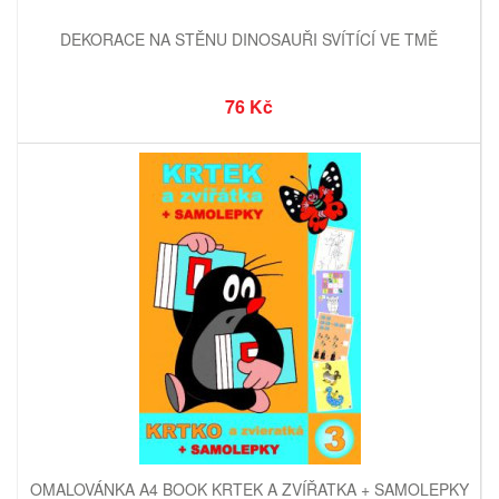
DEKORACE NA STĚNU DINOSAUŘI SVÍTÍCÍ VE TMĚ
76 Kč
OMALOVÁNKA A4 BOOK KRTEK A ZVÍŘATKA + SAMOLEPKY