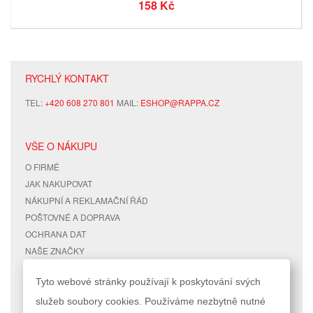
158 Kč
RYCHLÝ KONTAKT
TEL:
+420 608 270 801
MAIL:
ESHOP@RAPPA.CZ
VŠE O NÁKUPU
O FIRMĚ
JAK NAKUPOVAT
NÁKUPNÍ A REKLAMAČNÍ ŘÁD
POŠTOVNÉ A DOPRAVA
OCHRANA DAT
NAŠE ZNAČKY
KONTAKTY
Tyto webové stránky používají k poskytování svých
služeb soubory cookies. Používáme nezbytně nutné
RYCHLÉ ODKAZY
ÚČET