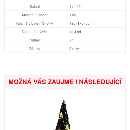
Balení
1 / 1 / 24
Minimální odběr
1 ks
Rozměry balení Š×V×H
130×170×55 mm
Doporučený věk
od 4 let
Pohlaví
uni
Záruka
2 roky
MOŽNÁ VÁS ZAUJME I NÁSLEDUJÍCÍ