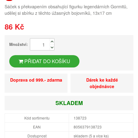
Sáček s překvapením obsahující figurku legendárních Gormitů,
udělej si sbírku z těchto úžasných bojovníků, 13x17 cm
86 Kč
Množství:
PŘIDAT DO KOŠÍKU
Doprava od 999.- zdarma
Dárek ke každé
objednávce
SKLADEM
Kód sortimentu
138723
EAN
8056379138723
Dostupnost
skladem (5 a více ks)