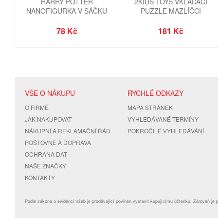
HARRY POTTER
2KIDS TOYS VKLÁDACÍ
NANOFIGURKA V SÁČKU
PUZZLE MAZLÍČCI
78 Kč
181 Kč
VŠE O NÁKUPU
RYCHLÉ ODKAZY
O FIRMĚ
MAPA STRÁNEK
JAK NAKUPOVAT
VYHLEDÁVANÉ TERMÍNY
NÁKUPNÍ A REKLAMAČNÍ ŘÁD
POKROČILÉ VYHLEDÁVÁNÍ
POŠTOVNÉ A DOPRAVA
OCHRANA DAT
NAŠE ZNAČKY
KONTAKTY
Podle zákona o evidenci tržeb je prodávající povinen vystavit kupujícímu účtenku. Zároveň je 