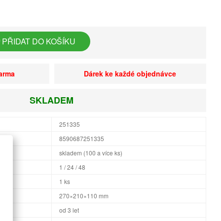
PŘIDAT DO KOŠÍKU
darma
Dárek ke každé objednávce
SKLADEM
251335
8590687251335
skladem (100 a více ks)
1 / 24 / 48
1 ks
×H
270×210×110 mm
od 3 let