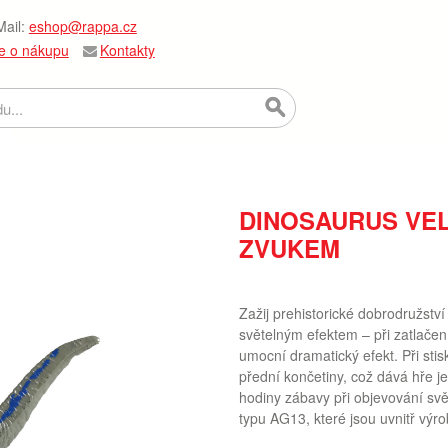
ail:
eshop@rappa.cz
e o nákupu
Kontakty
DINOSAURUS VE
ZVUKEM
Zažij prehistorické dobrodružstv
světelným efektem – při zatlačen
umocní dramatický efekt. Při stis
přední končetiny, což dává hře je
hodiny zábavy při objevování svět
typu AG13, které jsou uvnitř výro