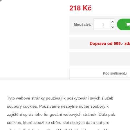
218 Kč
Množství:
Doprava od 999.- z
Kód sortimentu
EAN
Dostupnost
Tyto webové stránky používají k poskytování svých služeb
Balení
soubory cookies. Používáme nezbytně nutné soubory k
Minimální odběr
zajištění správného fungování webových stránek. Dále pak
Rozměry balení Š×V
cookies, které slouží ke sběru statistických dat a dat pro
Doporučený věk