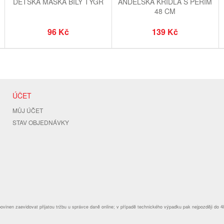
DĚTSKÁ MASKA BÍLÝ TYGR
ANDĚLSKÁ KŘÍDLA S PEŘÍM
48 CM
96 Kč
139 Kč
ÚČET
MŮJ ÚČET
STAV OBJEDNÁVKY
povinen zaevidovat přijatou tržbu u správce daně online; v případě technického výpadku pak nejpozději do 4