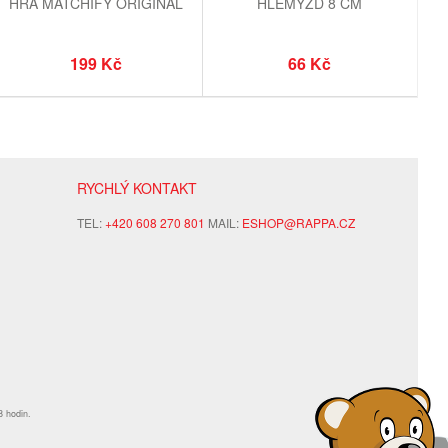
HRA MATCHIFY ORIGINAL
HLEMÝŽĎ 8 CM
199 Kč
66 Kč
RYCHLÝ KONTAKT
TEL:
+420 608 270 801
MAIL:
ESHOP@RAPPA.CZ
8 hodin.