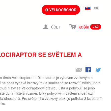
SK
VELKOOBCHOD
ÚČET
KOŠÍK
0 KČ
LOCIRAPTOR SE SVĚTLEM A
í s tímto Velociraptorem! Dinosaurus je vybaven zvukovým a
í na ocas vydává hrozivý řev a současně se rozsvítí světlo, které
knutí hlavy se Velociraptorovi otevřou ústa a pohybují se jeho
ště dynamičtější rozměr. Díky pohyblivým částem si děti užijí
a dinosaurů. Pro světelný a zvukový efekt je potřeba 3 ks baterií
bku.