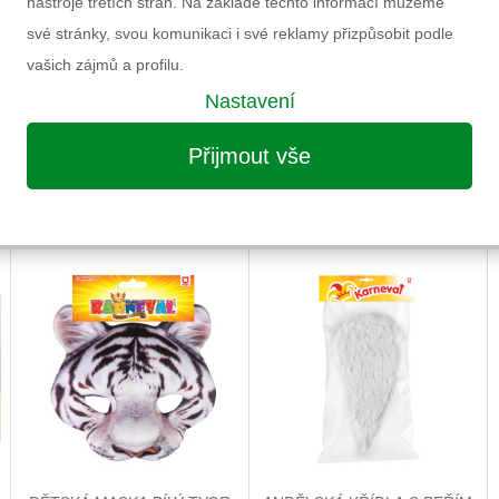
nástroje třetích stran. Na základě těchto informací můžeme
Pohlaví
své stránky, svou komunikaci i své reklamy přizpůsobit podle
Výrobce
vašich zájmů a profilu.
Záruka
Nastavení
Informace k výrobku
Přijmout vše
MOŽNÁ VÁS ZAUJME I NÁSLEDUJÍCÍ