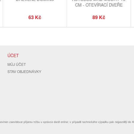
CM - OTEVÍRACÍ DVEŘE
63 Kč
89 Kč
ÚČET
MŮJ ÚČET
STAV OBJEDNÁVKY
povinen zaevidovat přijatou tržbu u správce daně online; v případě technického výpadku pak nejpozději do 4