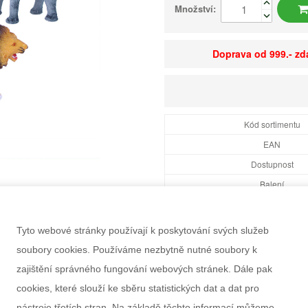
Množství:
Doprava od 999.- z
Kód sortimentu
EAN
Dostupnost
Balení
Minimální odběr
Rozměry balení Š×V
Tyto webové stránky používají k poskytování svých služeb
Doporučený věk
soubory cookies. Používáme nezbytně nutné soubory k
Pohlaví
zajištění správného fungování webových stránek. Dále pak
Záruka
cookies, které slouží ke sběru statistických dat a dat pro
nástroje třetích stran. Na základě těchto informací můžeme