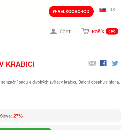
SK
VELKOOBCHOD
ÚČET
KOŠÍK
0 KČ
V KRABICI
 senzační sadu 4 divokých zvířat v krabici. Balení obsahuje slona,
27%
Sleva: