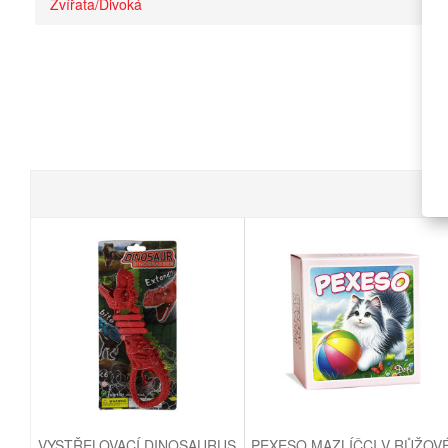
Zvířata/Divoká
VYSTŘELOVACÍ DINOSAURUS
PEXESO MAZLÍČCI V RŮŽOV