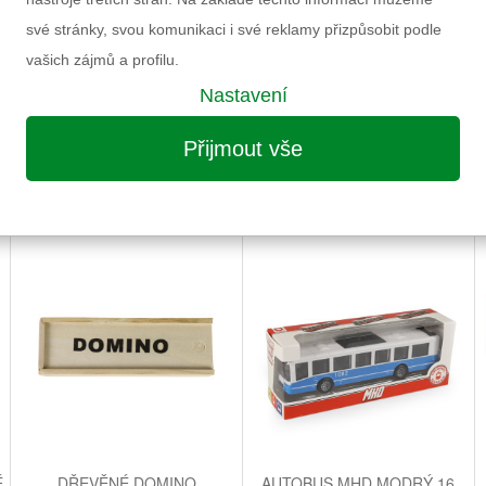
Informace k výrobku
své stránky, svou komunikaci i své reklamy přizpůsobit podle
vašich zájmů a profilu.
Nastavení
Přijmout vše
MOŽNÁ VÁS ZAUJME I NÁSLEDUJÍCÍ
É
DŘEVĚNÉ DOMINO
AUTOBUS MHD MODRÝ 16