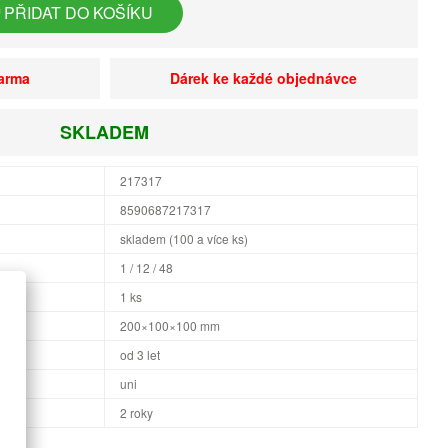
PŘIDAT DO KOŠÍKU
darma
Dárek ke každé objednávce
SKLADEM
217317
8590687217317
skladem (100 a více ks)
1 / 12 / 48
1 ks
×H
200×100×100 mm
od 3 let
uni
2 roky