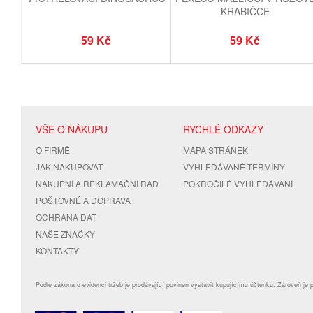
KRABIČCE
59 Kč
59 Kč
VŠE O NÁKUPU
RYCHLÉ ODKAZY
O FIRMĚ
MAPA STRÁNEK
JAK NAKUPOVAT
VYHLEDÁVANÉ TERMÍNY
NÁKUPNÍ A REKLAMAČNÍ ŘÁD
POKROČILÉ VYHLEDÁVÁNÍ
POŠTOVNÉ A DOPRAVA
OCHRANA DAT
NAŠE ZNAČKY
KONTAKTY
Podle zákona o evidenci tržeb je prodávající povinen vystavit kupujícímu účtenku. Zároveň je 