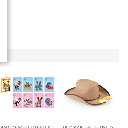
KARTY KVARTETO KRTEK 3
DĚTSKÝ KLOBOUK HNĚDÝ