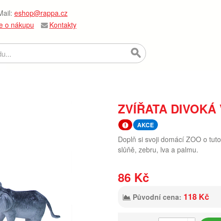
ail:
eshop@rappa.cz
e o nákupu
Kontakty
ZVÍŘATA DIVOKÁ 
AKCE
Doplň si svoji domácí ZOO o tuto
slůňě, zebru, lva a palmu.
86 Kč
118 Kč
Původní cena: