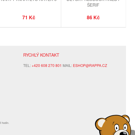
ŠERIF
71 Kč
86 Kč
RYCHLÝ KONTAKT
TEL:
+420 608 270 801
MAIL:
ESHOP@RAPPA.CZ
8 hodin.