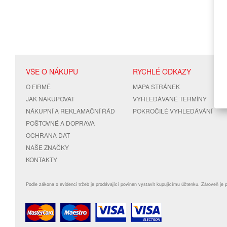
VŠE O NÁKUPU
RYCHLÉ ODKAZY
O FIRMĚ
MAPA STRÁNEK
JAK NAKUPOVAT
VYHLEDÁVANÉ TERMÍNY
NÁKUPNÍ A REKLAMAČNÍ ŘÁD
POKROČILÉ VYHLEDÁVÁNÍ
POŠTOVNÉ A DOPRAVA
OCHRANA DAT
NAŠE ZNAČKY
KONTAKTY
Podle zákona o evidenci tržeb je prodávající povinen vystavit kupujícímu účtenku. Zároveň je 