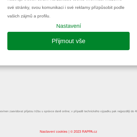
své stránky, svou komunikaci i své reklamy přizpůsobit podle
PŘIHLÁŠ
vašich zájmů a profilu.
Nastavení
Přijmout vše
ÚČET
MŮJ ÚČET
STAV OBJEDNÁVKY
povinen zaevidovat přijatou tržbu u správce daně online; v případě technického výpadku pak nejpozději do 4
Nastavení cookies
| © 2023 RAPPA.cz