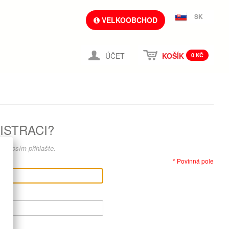
SK
VELKOOBCHOD
ÚČET
KOŠÍK
0 KČ
ISTRACI?
e prosím přihlašte.
* Povinná pole