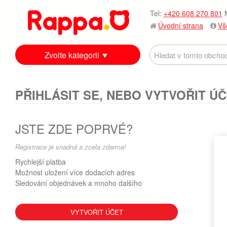
Tel:
+420 608 270 801
M
Úvodní strana
Vš
Zvolte kategorii
PŘIHLÁSIT SE, NEBO VYTVOŘIT Ú
JSTE ZDE POPRVÉ?
Registrace je snadná a zcela zdarma!
Rychlejší platba
Možnost uložení více dodacích adres
Sledování objednávek a mnoho dalšího
VYTVOŘIT ÚČET