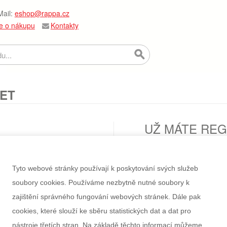
ail:
eshop@rappa.cz
e o nákupu
Kontakty
ČET
UŽ MÁTE REG
Pokud zde máte účet, pak s
Emailová adresa
Tyto webové stránky používají k poskytování svých služeb
soubory cookies. Používáme nezbytně nutné soubory k
Heslo
zajištění správného fungování webových stránek. Dále pak
cookies, které slouží ke sběru statistických dat a dat pro
Zapomněli jste heslo?
nástroje třetích stran. Na základě těchto informací můžeme