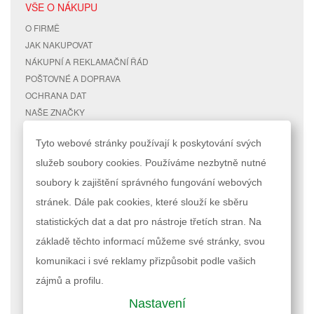
VŠE O NÁKUPU
O FIRMĚ
JAK NAKUPOVAT
NÁKUPNÍ A REKLAMAČNÍ ŘÁD
POŠTOVNÉ A DOPRAVA
OCHRANA DAT
NAŠE ZNAČKY
KONTAKTY
Tyto webové stránky používají k poskytování svých
služeb soubory cookies. Používáme nezbytně nutné
RYCHLÉ ODKAZY
ÚČET
soubory k zajištění správného fungování webových
MAPA STRÁNEK
MŮJ ÚČET
stránek. Dále pak cookies, které slouží ke sběru
VYHLEDÁVANÉ TERMÍNY
STAV OBJEDNÁVKY
POKROČILÉ VYHLEDÁVÁNÍ
statistických dat a dat pro nástroje třetích stran. Na
základě těchto informací můžeme své stránky, svou
Podle zákona o evidenci tržeb je prodávající povinen vystavit kupujícímu
komunikaci i své reklamy přizpůsobit podle vašich
účtenku. Zároveň je povinen zaevidovat přijatou tržbu u správce daně
online; v případě technického výpadku pak nejpozději do 48 hodin.
zájmů a profilu.
Nastavení