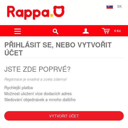
SK
0 Kč
PŘIHLÁSIT SE, NEBO VYTVOŘIT
ÚČET
JSTE ZDE POPRVÉ?
Registrace je snadná a zcela zdarma!
Rychlejší platba
Možnost uložení více dodacích adres
Sledování objednávek a mnoho dalšího
VYTVOŘIT ÚČET