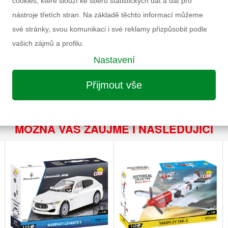
cookies, které slouží ke sběru statistických dat a dat pro
Rozměry balení Š×V
nástroje třetích stran. Na základě těchto informací můžeme
Doporučený věk
své stránky, svou komunikaci i své reklamy přizpůsobit podle
Pohlaví
vašich zájmů a profilu.
Výrobce
Nastavení
Záruka
Přijmout vše
MOŽNÁ VÁS ZAUJME I NÁSLEDUJÍCÍ