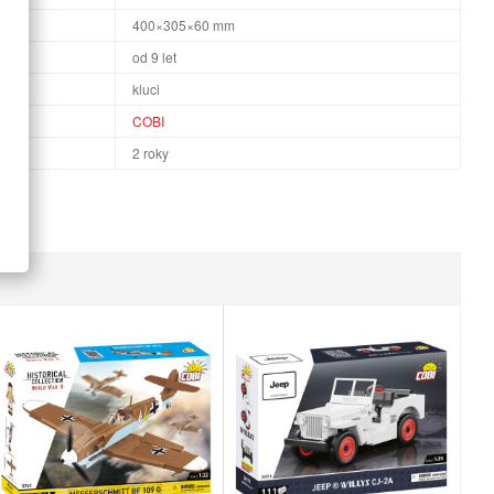
×H
400×305×60 mm
od 9 let
kluci
COBI
2 roky