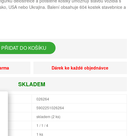
gurku dělostřelce a potištěné kostky umožňují stavbu vozidla s
sko, USA nebo Ukrajina. Balení obsahuje 604 kostek stavebnice a
PŘIDAT DO KOŠÍKU
darma
Dárek ke každé objednávce
SKLADEM
026264
5902251026264
skladem (2 ks)
1 / 1 / 4
1 ks