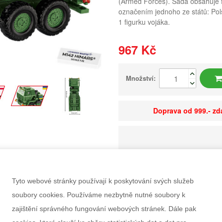
(Armed Forces). Sada obsahuje fi
označením jednoho ze států: Pol
1 figurku vojáka.
967 Kč
Množství:
Doprava od 999.- z
Kód sortimentu
EAN
Tyto webové stránky používají k poskytování svých služeb
Dostupnost
soubory cookies. Používáme nezbytně nutné soubory k
Balení
zajištění správného fungování webových stránek. Dále pak
Minimální odběr