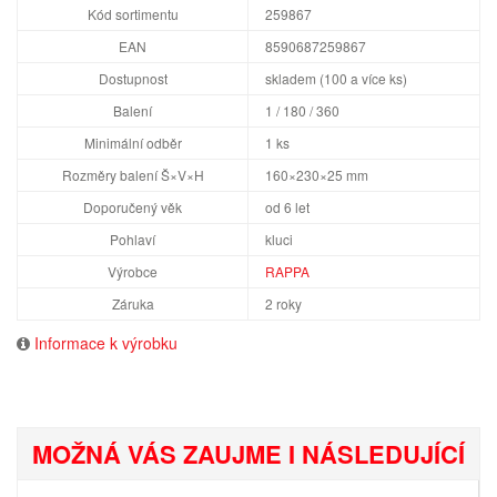
Kód sortimentu
259867
EAN
8590687259867
Dostupnost
skladem (100 a více ks)
Balení
1 / 180 / 360
Minimální odběr
1 ks
Rozměry balení Š×V×H
160×230×25 mm
Doporučený věk
od 6 let
Pohlaví
kluci
Výrobce
RAPPA
Záruka
2 roky
Informace k výrobku
MOŽNÁ VÁS ZAUJME I NÁSLEDUJÍCÍ