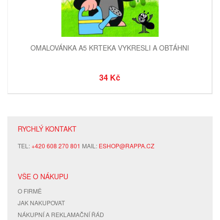
OMALOVÁNKA A5 KRTEKA VYKRESLI A OBTÁHNI
34 Kč
RYCHLÝ KONTAKT
TEL:
+420 608 270 801
MAIL:
ESHOP@RAPPA.CZ
VŠE O NÁKUPU
O FIRMĚ
JAK NAKUPOVAT
NÁKUPNÍ A REKLAMAČNÍ ŘÁD