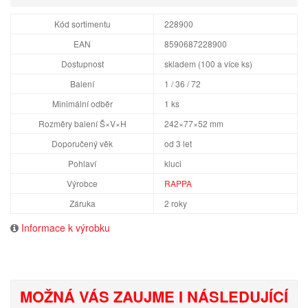
Kód sortimentu
228900
EAN
8590687228900
Dostupnost
skladem (100 a více ks)
Balení
1 / 36 / 72
Minimální odběr
1 ks
Rozměry balení Š×V×H
242×77×52 mm
Doporučený věk
od 3 let
Pohlaví
kluci
Výrobce
RAPPA
Záruka
2 roky
Informace k výrobku
MOŽNÁ VÁS ZAUJME I NÁSLEDUJÍCÍ