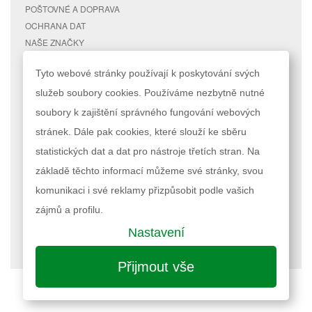
POŠTOVNÉ A DOPRAVA
OCHRANA DAT
NAŠE ZNAČKY
KONTAKTY
Tyto webové stránky používají k poskytování svých
služeb soubory cookies. Používáme nezbytně nutné
RYCHLÉ ODKAZY
ÚČET
soubory k zajištění správného fungování webových
MAPA STRÁNEK
MŮJ ÚČET
stránek. Dále pak cookies, které slouží ke sběru
VYHLEDÁVANÉ TERMÍNY
STAV OBJEDNÁVKY
POKROČILÉ VYHLEDÁVÁNÍ
statistických dat a dat pro nástroje třetích stran. Na
základě těchto informací můžeme své stránky, svou
Podle zákona o evidenci tržeb je prodávající povinen vystavit kupujícímu
komunikaci i své reklamy přizpůsobit podle vašich
účtenku. Zároveň je povinen zaevidovat přijatou tržbu u správce daně
online; v případě technického výpadku pak nejpozději do 48 hodin.
zájmů a profilu.
Nastavení
Nastavení cookies
| © 2023 RAPPA.cz
Přijmout vše