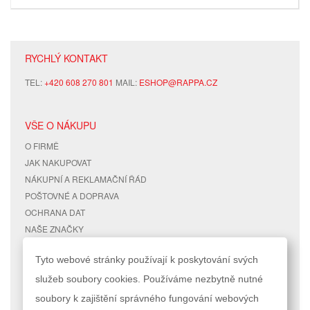
RYCHLÝ KONTAKT
TEL:
+420 608 270 801
MAIL:
ESHOP@RAPPA.CZ
VŠE O NÁKUPU
O FIRMĚ
JAK NAKUPOVAT
NÁKUPNÍ A REKLAMAČNÍ ŘÁD
POŠTOVNÉ A DOPRAVA
OCHRANA DAT
NAŠE ZNAČKY
KONTAKTY
Tyto webové stránky používají k poskytování svých
služeb soubory cookies. Používáme nezbytně nutné
RYCHLÉ ODKAZY
ÚČET
soubory k zajištění správného fungování webových
MAPA STRÁNEK
MŮJ ÚČET