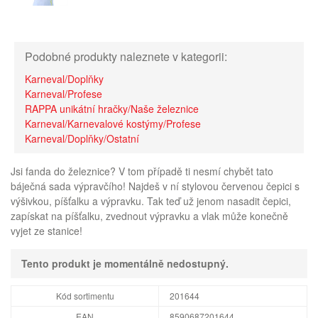
Podobné produkty naleznete v kategorii:
Karneval/Doplňky
Karneval/Profese
RAPPA unikátní hračky/Naše železnice
Karneval/Karnevalové kostýmy/Profese
Karneval/Doplňky/Ostatní
Jsi fanda do železnice? V tom případě ti nesmí chybět tato
báječná sada výpravčího! Najdeš v ní stylovou červenou čepici s
výšivkou, píšťalku a výpravku. Tak teď už jenom nasadit čepici,
zapískat na píšťalku, zvednout výpravku a vlak může konečně
vyjet ze stanice!
Tento produkt je momentálně nedostupný.
Kód sortimentu
201644
EAN
8590687201644