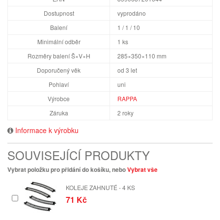
Dostupnost
vyprodáno
Balení
1 / 1 / 10
Minimální odběr
1 ks
Rozměry balení Š×V×H
285×350×110 mm
Doporučený věk
od 3 let
Pohlaví
uni
Výrobce
RAPPA
Záruka
2 roky
Informace k výrobku
SOUVISEJÍCÍ PRODUKTY
Vybrat položku pro přidání do košíku, nebo
Vybrat vše
KOLEJE ZAHNUTÉ - 4 KS
71 Kč