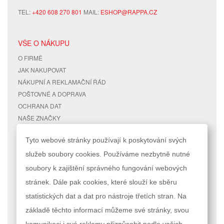
TEL:
+420 608 270 801
MAIL:
ESHOP@RAPPA.CZ
VŠE O NÁKUPU
O FIRMĚ
JAK NAKUPOVAT
NÁKUPNÍ A REKLAMAČNÍ ŘÁD
POŠTOVNÉ A DOPRAVA
OCHRANA DAT
NAŠE ZNAČKY
KONTAKTY
Tyto webové stránky používají k poskytování svých
služeb soubory cookies. Používáme nezbytně nutné
RYCHLÉ ODKAZY
ÚČET
soubory k zajištění správného fungování webových
MAPA STRÁNEK
MŮJ ÚČET
stránek. Dále pak cookies, které slouží ke sběru
VYHLEDÁVANÉ TERMÍNY
STAV OBJEDNÁVKY
POKROČILÉ VYHLEDÁVÁNÍ
statistických dat a dat pro nástroje třetích stran. Na
základě těchto informací můžeme své stránky, svou
Podle zákona o evidenci tržeb je prodávající povinen vystavit kupujícímu
komunikaci i své reklamy přizpůsobit podle vašich