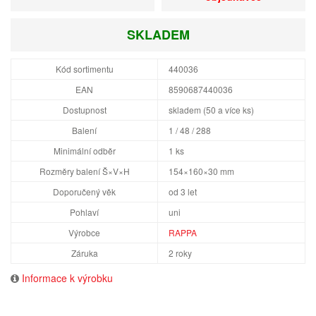
SKLADEM
Kód sortimentu
440036
EAN
8590687440036
Dostupnost
skladem (50 a více ks)
Balení
1 / 48 / 288
Minimální odběr
1 ks
Rozměry balení Š×V×H
154×160×30 mm
Doporučený věk
od 3 let
Pohlaví
uni
Výrobce
RAPPA
Záruka
2 roky
Informace k výrobku