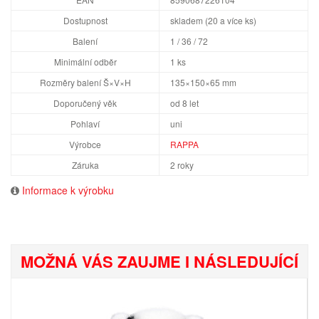
Dostupnost
skladem (20 a více ks)
Balení
1 / 36 / 72
Minimální odběr
1 ks
Rozměry balení Š×V×H
135×150×65 mm
Doporučený věk
od 8 let
Pohlaví
uni
Výrobce
RAPPA
Záruka
2 roky
Informace k výrobku
MOŽNÁ VÁS ZAUJME I NÁSLEDUJÍCÍ