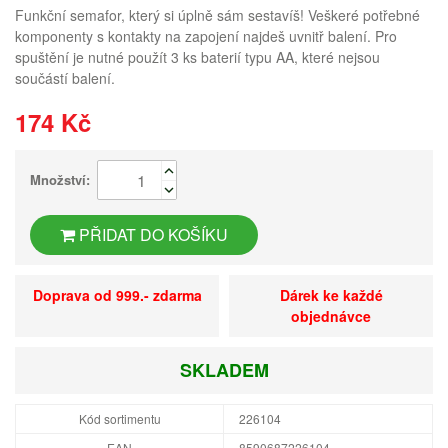
Funkční semafor, který si úplně sám sestavíš! Veškeré potřebné
komponenty s kontakty na zapojení najdeš uvnitř balení. Pro
spuštění je nutné použít 3 ks baterií typu AA, které nejsou
součástí balení.
174 Kč
Množství:
PŘIDAT DO KOŠÍKU
Doprava od 999.- zdarma
Dárek ke každé
objednávce
SKLADEM
Kód sortimentu
226104
EAN
8590687226104