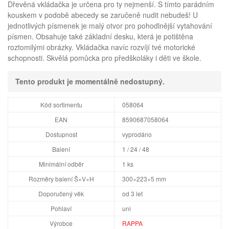
Dřevěná vkládačka je určena pro ty nejmenší. S tímto parádním
kouskem v podobě abecedy se zaručeně nudit nebudeš! U
jednotlivých písmenek je malý otvor pro pohodlnější vytahování
písmen. Obsahuje také základní desku, která je potištěna
roztomilými obrázky. Vkládačka navíc rozvíjí tvé motorické
schopnosti. Skvělá pomůcka pro předškoláky i děti ve škole.
Tento produkt je momentálně nedostupný.
Kód sortimentu
058064
EAN
8590687058064
Dostupnost
vyprodáno
Balení
1 / 24 / 48
Minimální odběr
1 ks
Rozměry balení Š×V×H
300×223×5 mm
Doporučený věk
od 3 let
Pohlaví
uni
Výrobce
RAPPA