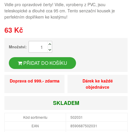
Vidle pro opravdové čerty! Vidle, vyrobeny z PVC, jsou
teleskopické a dlouhé cca 95 cm. Tento senzační kousek je
perfektním doplňkem ke kostýmu!
63 Kč
Množství:
PŘIDAT DO KOŠÍKU
Doprava od 999.- zdarma
Dárek ke každé
objednávce
SKLADEM
Kód sortimentu
502031
EAN
8590687502031