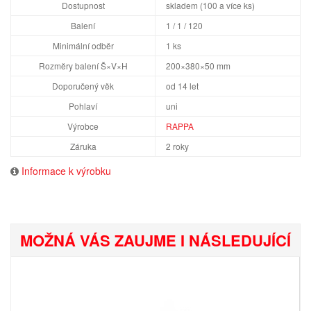
Dostupnost
skladem (100 a více ks)
Balení
1 / 1 / 120
Minimální odběr
1 ks
Rozměry balení Š×V×H
200×380×50 mm
Doporučený věk
od 14 let
Pohlaví
uni
Výrobce
RAPPA
Záruka
2 roky
Informace k výrobku
MOŽNÁ VÁS ZAUJME I NÁSLEDUJÍCÍ