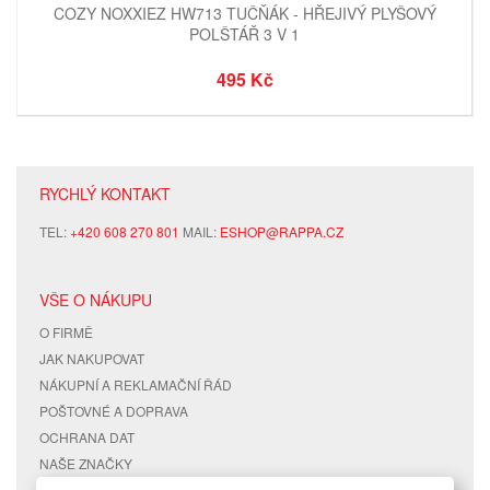
COZY NOXXIEZ HW713 TUČŇÁK - HŘEJIVÝ PLYŠOVÝ
POLŠTÁŘ 3 V 1
495 Kč
RYCHLÝ KONTAKT
TEL:
+420 608 270 801
MAIL:
ESHOP@RAPPA.CZ
VŠE O NÁKUPU
O FIRMĚ
JAK NAKUPOVAT
NÁKUPNÍ A REKLAMAČNÍ ŘÁD
POŠTOVNÉ A DOPRAVA
OCHRANA DAT
NAŠE ZNAČKY
KONTAKTY