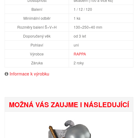
Dostupnost
skladem (100 a více ks)
Balení
1 / 12 / 120
Minimální odběr
1 ks
Rozměry balení Š×V×H
130×250×40 mm
Doporučený věk
od 3 let
Pohlaví
uni
Výrobce
RAPPA
Záruka
2 roky
Informace k výrobku
MOŽNÁ VÁS ZAUJME I NÁSLEDUJÍCÍ