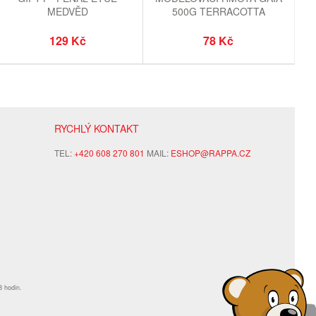
MEDVĚD
500G TERRACOTTA
129 Kč
78 Kč
RYCHLÝ KONTAKT
TEL:
+420 608 270 801
MAIL:
ESHOP@RAPPA.CZ
8 hodin.