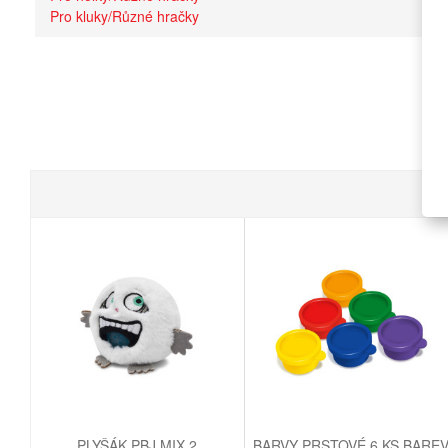
Pro kluky/Různé hračky
PLYŠÁK PBJ MIX 2
BARVY PRSTOVÉ 6 KS BARE