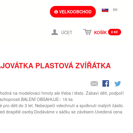
SK
VELKOOBCHOD
ÚČET
KOŠÍK
0 KČ
JOVÁTKA PLASTOVÁ ZVÍŘÁTKA
Vhodná na modelovací hmoty ale třeba i těsto. Zabaví děti, podpoří
ní schopnosti.BALENÍ OBSAHUJE:- 16 ks
ro děti do 3 let. Nebezpečí vdechnutí a spolknutí malých částic.
hled dospělé osoby.Dodáváme v sáčku se závěsem.Uvedená cena