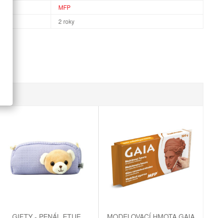
MFP
2 roky
GIFTY - PENÁL ETUE
MODELOVACÍ HMOTA GAIA