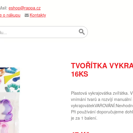
ail:
eshop@rappa.cz
e o nákupu
Kontakty
TVOŘÍTKA VYKRA
16KS
Plastová vykrajovátka zvířátka. 
vnímání tvarů a rozvíjí manuál
vykrajovátekVAROVÁNÍ:Nevhodné p
Při používání doporučujeme do
je za 1 balení.