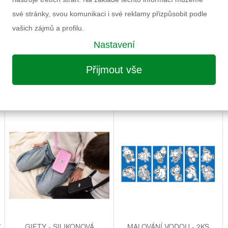
Výrobce
své stránky, svou komunikaci i své reklamy přizpůsobit podle
Záruka
vašich zájmů a profilu.
Informace k výrobku
Nastavení
Přijmout vše
MOŽNÁ VÁS ZAUJME I NÁSLEDUJÍCÍ
V
GIFTY - SILIKONOVÁ
MALOVÁNÍ VODOU - 2KS