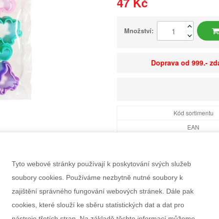
47 Kč
Množství:
Doprava od 999.- z
Kód sortimentu
EAN
Dostupnost
Balení
Tyto webové stránky používají k poskytování svých služeb
Minimální odběr
soubory cookies. Používáme nezbytně nutné soubory k
Rozměry balení Š×V
zajištění správného fungování webových stránek. Dále pak
Doporučený věk
cookies, které slouží ke sběru statistických dat a dat pro
Pohlaví
nástroje třetích stran. Na základě těchto informací můžeme