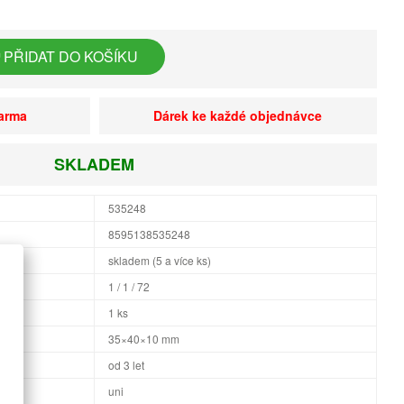
PŘIDAT DO KOŠÍKU
darma
Dárek ke každé objednávce
SKLADEM
535248
8595138535248
skladem (5 a více ks)
1 / 1 / 72
1 ks
×H
35×40×10 mm
od 3 let
uni