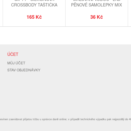
CROSSBODY TAŠTIČKA
PĚNOVÉ SAMOLEPKY MIX
RŮŽOVÁ A OZDOBNÝ PIN
MOTIVŮ
165 Kč
36 Kč
ÚČET
MŮJ ÚČET
STAV OBJEDNÁVKY
povinen zaevidovat přijatou tržbu u správce daně online; v případě technického výpadku pak nejpozději do 4