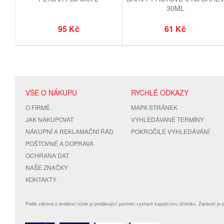
30ML
95 Kč
61 Kč
VŠE O NÁKUPU
RYCHLÉ ODKAZY
O FIRMĚ
MAPA STRÁNEK
JAK NAKUPOVAT
VYHLEDÁVANÉ TERMÍNY
NÁKUPNÍ A REKLAMAČNÍ ŘÁD
POKROČILÉ VYHLEDÁVÁNÍ
POŠTOVNÉ A DOPRAVA
OCHRANA DAT
NAŠE ZNAČKY
KONTAKTY
Podle zákona o evidenci tržeb je prodávající povinen vystavit kupujícímu účtenku. Zároveň je 