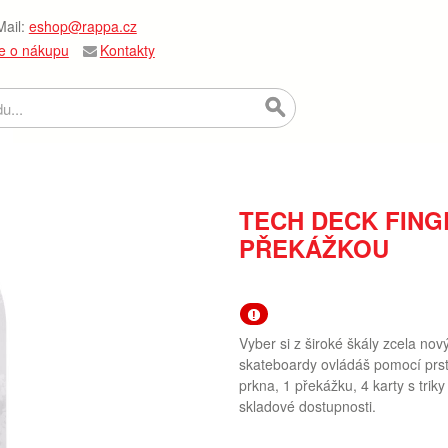
ail:
eshop@rappa.cz
e o nákupu
Kontakty
TECH DECK FING
PŘEKÁŽKOU
Vyber si z široké škály zcela nov
skateboardy ovládáš pomocí prstů
prkna, 1 překážku, 4 karty s trik
skladové dostupnosti.