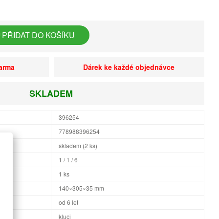
PŘIDAT DO KOŠÍKU
darma
Dárek ke každé objednávce
SKLADEM
396254
778988396254
skladem (2 ks)
1 / 1 / 6
1 ks
×H
140×305×35 mm
od 6 let
kluci