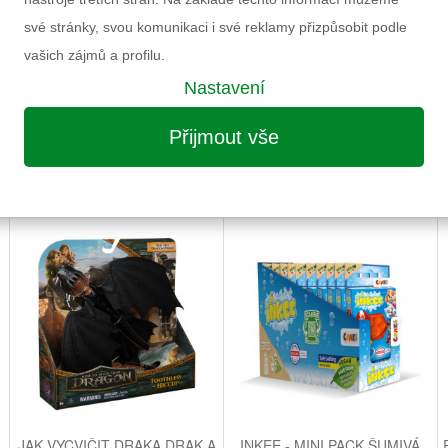
Výrobce
své stránky, svou komunikaci i své reklamy přizpůsobit podle
Záruka
vašich zájmů a profilu.
Nastavení
Informace k výrobku
Přijmout vše
MOŽNÁ VÁS ZAUJME I NÁSLEDUJÍCÍ
JAK VYCVIČIT DRAKA DRAK A
INKEE - MINI PACK ŠUMIVÁ