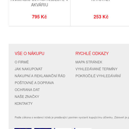
AKVÁRIU
795 Kč
253 Kč
VŠE O NÁKUPU
RYCHLÉ ODKAZY
O FIRMĚ
MAPA STRÁNEK
JAK NAKUPOVAT
VYHLEDÁVANÉ TERMÍNY
NÁKUPNÍ A REKLAMAČNÍ ŘÁD
POKROČILÉ VYHLEDÁVÁNÍ
POŠTOVNÉ A DOPRAVA
OCHRANA DAT
NAŠE ZNAČKY
KONTAKTY
Podle zákona o evidenci tržeb je prodávající povinen vystavit kupujícímu účtenku. Zároveň je 