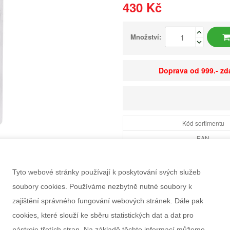
430 Kč
Množství:
Doprava od 999.- z
Kód sortimentu
EAN
Dostupnost
Balení
Tyto webové stránky používají k poskytování svých služeb
Minimální odběr
soubory cookies. Používáme nezbytně nutné soubory k
Rozměry balení Š×V
zajištění správného fungování webových stránek. Dále pak
Doporučený věk
cookies, které slouží ke sběru statistických dat a dat pro
Pohlaví
nástroje třetích stran. Na základě těchto informací můžeme