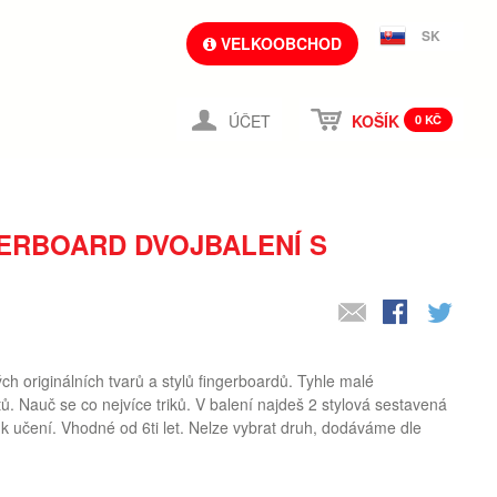
SK
VELKOOBCHOD
ÚČET
KOŠÍK
0 KČ
ERBOARD DVOJBALENÍ S
ých originálních tvarů a stylů fingerboardů. Tyhle malé
. Nauč se co nejvíce triků. V balení najdeš 2 stylová sestavená
y k učení. Vhodné od 6ti let. Nelze vybrat druh, dodáváme dle