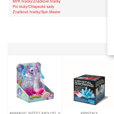
MPK hračky/Značkové hračky
Pro kluky/Chlapecké sady
Značkové hračky/Spin Master
ANIMAGIC SVÍTÍCÍ AXOLOTL V
KRYSTALY