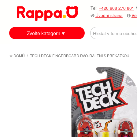
Tel:
+420 608 270 801
M
Úvodní strana
Vš
Zvolte kategorii
DOMŮ
/
TECH DECK FINGERBOARD DVOJBALENÍ S PŘEKÁŽKOU