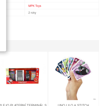
MPK Toys
2 roky
PLEJO PLATEBNÍ TERMINÁL S
UNO LILO & STITCH