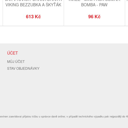
VIKING BEZZUBKA A ŠKYŤÁK
BOMBA - PAW
PATROL/TLAPKOVÁ PATROLA
613 Kč
96 Kč
ÚČET
MŮJ ÚČET
STAV OBJEDNÁVKY
povinen zaevidovat přijatou tržbu u správce daně online; v případě technického výpadku pak nejpozději do 4