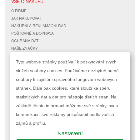
VŠE O NÁKUPU
O FIRMĚ
JAK NAKUPOVAT
NÁKUPNÍ A REKLAMAČNÍ ŘÁD
POŠTOVNÉ A DOPRAVA
OCHRANA DAT
NAŠE ZNAČKY
KONTAKTY
Tyto webové stránky používají k poskytování svých
služeb soubory cookies. Používáme nezbytně nutné
RYCHLÉ ODKAZY
ÚČET
soubory k zajištění správného fungování webových
MAPA STRÁNEK
MŮJ ÚČET
stránek. Dále pak cookies, které slouží ke sběru
VYHLEDÁVANÉ TERMÍNY
STAV OBJEDNÁVKY
POKROČILÉ VYHLEDÁVÁNÍ
statistických dat a dat pro nástroje třetích stran. Na
základě těchto informací můžeme své stránky, svou
Podle zákona o evidenci tržeb je prodávající povinen vystavit kupujícímu
komunikaci i své reklamy přizpůsobit podle vašich
účtenku. Zároveň je povinen zaevidovat přijatou tržbu u správce daně
online; v případě technického výpadku pak nejpozději do 48 hodin.
zájmů a profilu.
Nastavení