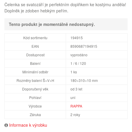
Čelenka se svatozáří je perfektním doplňkem ke kostýmu anděla!
Doplněk je zdoben hebkým peřím.
Tento produkt je momentálně nedostupný.
Kód sortimentu
194915
EAN
8590687194915
Dostupnost
vyprodáno
Balení
1 / 6 / 120
Minimální odběr
1 ks
Rozměry balení Š×V×H
180×310×10 mm
Doporučený věk
od 3 let
Pohlaví
uni
Výrobce
RAPPA
Záruka
2 roky
Informace k výrobku