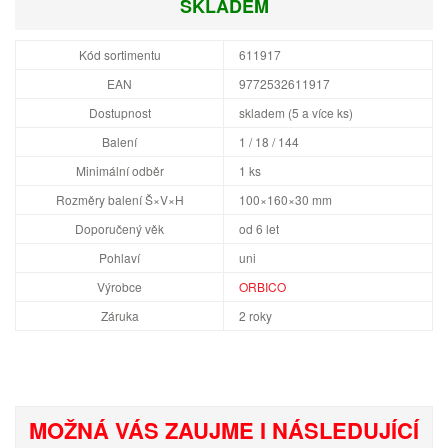
SKLADEM
Kód sortimentu
611917
EAN
9772532611917
Dostupnost
skladem (5 a více ks)
Balení
1 / 18 / 144
Minimální odběr
1 ks
Rozměry balení Š×V×H
100×160×30 mm
Doporučený věk
od 6 let
Pohlaví
uni
Výrobce
ORBICO
Záruka
2 roky
MOŽNÁ VÁS ZAUJME I NÁSLEDUJÍCÍ