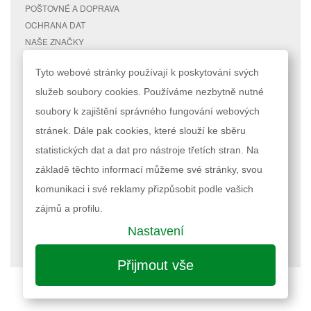
POŠTOVNÉ A DOPRAVA
OCHRANA DAT
NAŠE ZNAČKY
KONTAKTY
Tyto webové stránky používají k poskytování svých
služeb soubory cookies. Používáme nezbytně nutné
RYCHLÉ ODKAZY
ÚČET
soubory k zajištění správného fungování webových
MAPA STRÁNEK
MŮJ ÚČET
stránek. Dále pak cookies, které slouží ke sběru
VYHLEDÁVANÉ TERMÍNY
STAV OBJEDNÁVKY
POKROČILÉ VYHLEDÁVÁNÍ
statistických dat a dat pro nástroje třetích stran. Na
základě těchto informací můžeme své stránky, svou
Podle zákona o evidenci tržeb je prodávající povinen vystavit kupujícímu
komunikaci i své reklamy přizpůsobit podle vašich
účtenku. Zároveň je povinen zaevidovat přijatou tržbu u správce daně
online; v případě technického výpadku pak nejpozději do 48 hodin.
zájmů a profilu.
Nastavení
Nastavení cookies
| © 2023 RAPPA.cz
Přijmout vše