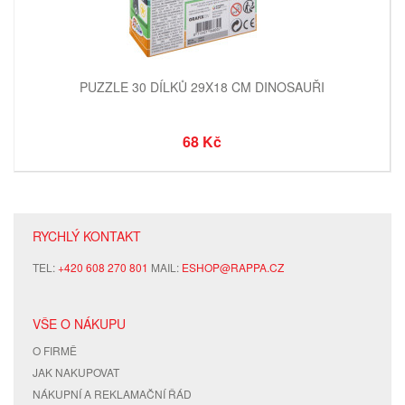
PUZZLE 30 DÍLKŮ 29X18 CM DINOSAUŘI
68 Kč
RYCHLÝ KONTAKT
TEL:
+420 608 270 801
MAIL:
ESHOP@RAPPA.CZ
VŠE O NÁKUPU
O FIRMĚ
JAK NAKUPOVAT
NÁKUPNÍ A REKLAMAČNÍ ŘÁD