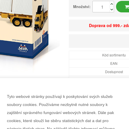
Množství:
Doprava od 999.- z
Kód sortimentu
EAN
Dostupnost
Balení
Minimální odběr
Tyto webové stránky používají k poskytování svých služeb
Rozměry balení Š×V
soubory cookies. Používáme nezbytně nutné soubory k
Doporučený věk
zajištění správného fungování webových stránek. Dále pak
Pohlaví
cookies, které slouží ke sběru statistických dat a dat pro
Výrobce
nástroje třetích stran. Na základě těchto informací můžeme