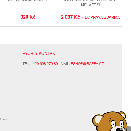
NEJVĚTŠÍ
320 Kč
2 087 Kč
+ DOPRAVA ZDARMA
RYCHLÝ KONTAKT
TEL:
+420 608 270 801
MAIL:
ESHOP@RAPPA.CZ
8 hodin.