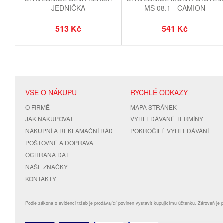
JEDNIČKA
MS 08.1 - CAMION
513 Kč
541 Kč
VŠE O NÁKUPU
RYCHLÉ ODKAZY
O FIRMĚ
MAPA STRÁNEK
JAK NAKUPOVAT
VYHLEDÁVANÉ TERMÍNY
NÁKUPNÍ A REKLAMAČNÍ ŘÁD
POKROČILÉ VYHLEDÁVÁNÍ
POŠTOVNÉ A DOPRAVA
OCHRANA DAT
NAŠE ZNAČKY
KONTAKTY
Podle zákona o evidenci tržeb je prodávající povinen vystavit kupujícímu účtenku. Zároveň je 