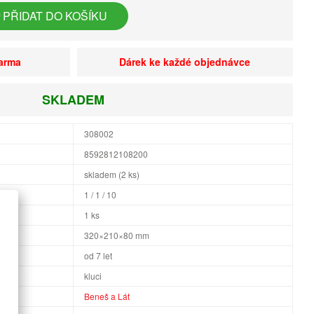
PŘIDAT DO KOŠÍKU
darma
Dárek ke každé objednávce
SKLADEM
308002
8592812108200
skladem (2 ks)
1 / 1 / 10
1 ks
×H
320×210×80 mm
od 7 let
kluci
Beneš a Lát