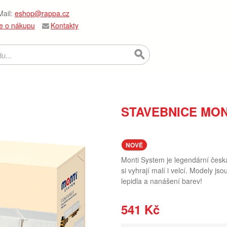
ail:
eshop@rappa.cz
e o nákupu
Kontakty
STAVEBNICE MONT
NOVÉ
Monti System je legendární česk
si vyhrají malí i velcí. Modely j
lepidla a nanášení barev!
541 Kč