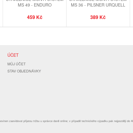
MS 49 - ENDURO
MS 36 - PILSNER URQUELL
459 Kč
389 Kč
ÚČET
MŮJ ÚČET
STAV OBJEDNÁVKY
povinen zaevidovat přijatou tržbu u správce daně online; v případě technického výpadku pak nejpozději do 4