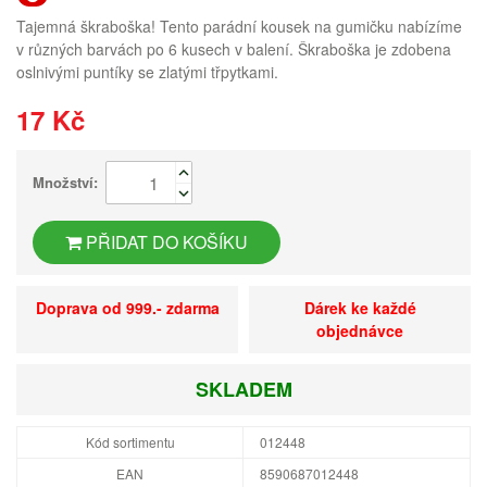
Tajemná škraboška! Tento parádní kousek na gumičku nabízíme
v různých barvách po 6 kusech v balení. Škraboška je zdobena
oslnivými puntíky se zlatými třpytkami.
17 Kč
Množství:
PŘIDAT DO KOŠÍKU
Doprava od 999.- zdarma
Dárek ke každé
objednávce
SKLADEM
Kód sortimentu
012448
EAN
8590687012448