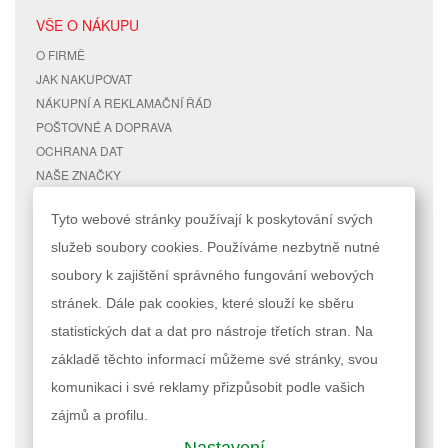
VŠE O NÁKUPU
O FIRMĚ
JAK NAKUPOVAT
NÁKUPNÍ A REKLAMAČNÍ ŘÁD
POŠTOVNÉ A DOPRAVA
OCHRANA DAT
NAŠE ZNAČKY
KONTAKTY
Tyto webové stránky používají k poskytování svých
služeb soubory cookies. Používáme nezbytně nutné
RYCHLÉ ODKAZY
ÚČET
soubory k zajištění správného fungování webových
MAPA STRÁNEK
MŮJ ÚČET
stránek. Dále pak cookies, které slouží ke sběru
VYHLEDÁVANÉ TERMÍNY
STAV OBJEDNÁVKY
POKROČILÉ VYHLEDÁVÁNÍ
statistických dat a dat pro nástroje třetích stran. Na
základě těchto informací můžeme své stránky, svou
Podle zákona o evidenci tržeb je prodávající povinen vystavit kupujícímu
komunikaci i své reklamy přizpůsobit podle vašich
účtenku. Zároveň je povinen zaevidovat přijatou tržbu u správce daně
online; v případě technického výpadku pak nejpozději do 48 hodin.
zájmů a profilu.
Nastavení