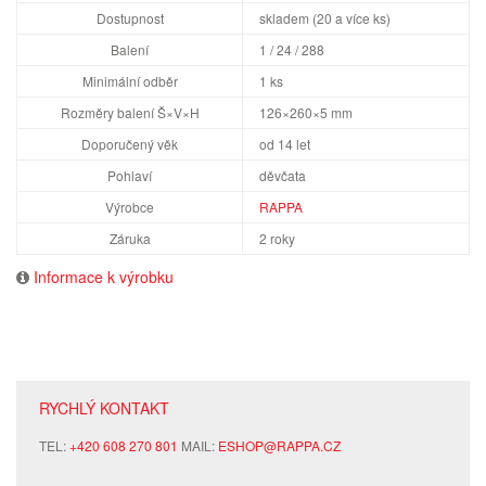
Dostupnost
skladem (20 a více ks)
Balení
1 / 24 / 288
Minimální odběr
1 ks
Rozměry balení Š×V×H
126×260×5 mm
Doporučený věk
od 14 let
Pohlaví
děvčata
Výrobce
RAPPA
Záruka
2 roky
Informace k výrobku
RYCHLÝ KONTAKT
TEL:
+420 608 270 801
MAIL:
ESHOP@RAPPA.CZ