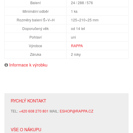
Balení
24 / 288 / 576
Minimální odběr
1 ks
Rozměry balení Š×V×H
125×210×25 mm
Doporučený věk
od 14 let
Pohlaví
uni
Výrobce
RAPPA
Záruka
2 roky
Informace k výrobku
RYCHLÝ KONTAKT
TEL:
+420 608 270 801
MAIL:
ESHOP@RAPPA.CZ
VŠE O NÁKUPU