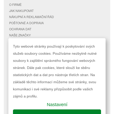
O FIRMĚ
JAK NAKUPOVAT
NÁKUPNÍ A REKLAMAČNÍ ŘÁD
POŠTOVNÉ A DOPRAVA
OCHRANA DAT
NAŠE ZNAČKY
KONTAKTY
Tyto webové stránky používají k poskytování svých
služeb soubory cookies. Používáme nezbytně nutné
RYCHLÉ ODKAZY
ÚČET
soubory k zajištění správného fungování webových
MAPA STRÁNEK
MŮJ ÚČET
stránek. Dále pak cookies, které slouží ke sběru
VYHLEDÁVANÉ TERMÍNY
STAV OBJEDNÁVKY
POKROČILÉ VYHLEDÁVÁNÍ
statistických dat a dat pro nástroje třetích stran. Na
základě těchto informací můžeme své stránky, svou
Podle zákona o evidenci tržeb je prodávající povinen vystavit kupujícímu
komunikaci i své reklamy přizpůsobit podle vašich
účtenku. Zároveň je povinen zaevidovat přijatou tržbu u správce daně
online; v případě technického výpadku pak nejpozději do 48 hodin.
zájmů a profilu.
Nastavení
Nastavení cookies
| © 2023 RAPPA.cz