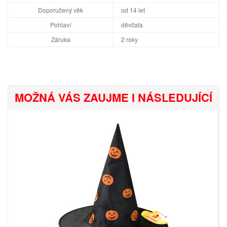
Doporučený věk
od 14 let
Pohlaví
děvčata
Záruka
2 roky
MOŽNÁ VÁS ZAUJME I NÁSLEDUJÍCÍ