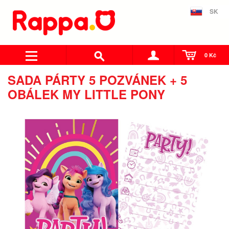
SK
0 Kč
SADA PÁRTY 5 POZVÁNEK + 5
OBÁLEK MY LITTLE PONY