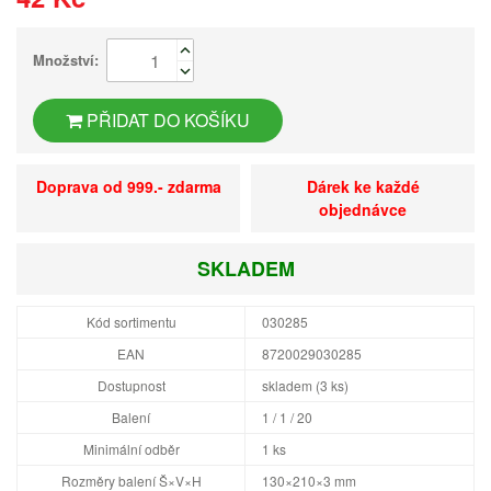
Množství:
PŘIDAT DO KOŠÍKU
Doprava od 999.- zdarma
Dárek ke každé
objednávce
SKLADEM
Kód sortimentu
030285
EAN
8720029030285
Dostupnost
skladem (3 ks)
Balení
1 / 1 / 20
Minimální odběr
1 ks
Rozměry balení Š×V×H
130×210×3 mm