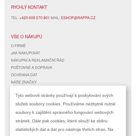
RYCHLÝ KONTAKT
TEL:
+420 608 270 801
MAIL:
ESHOP@RAPPA.CZ
VŠE O NÁKUPU
O FIRMĚ
JAK NAKUPOVAT
NÁKUPNÍ A REKLAMAČNÍ ŘÁD
POŠTOVNÉ A DOPRAVA
OCHRANA DAT
NAŠE ZNAČKY
KONTAKTY
Tyto webové stránky používají k poskytování svých
služeb soubory cookies. Používáme nezbytně nutné
RYCHLÉ ODKAZY
ÚČET
soubory k zajištění správného fungování webových
MAPA STRÁNEK
MŮJ ÚČET
stránek. Dále pak cookies, které slouží ke sběru
VYHLEDÁVANÉ TERMÍNY
STAV OBJEDNÁVKY
POKROČILÉ VYHLEDÁVÁNÍ
statistických dat a dat pro nástroje třetích stran. Na