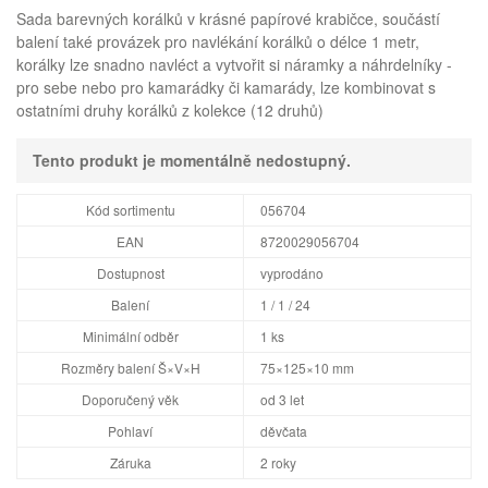
Sada barevných korálků v krásné papírové krabičce, součástí
balení také provázek pro navlékání korálků o délce 1 metr,
korálky lze snadno navléct a vytvořit si náramky a náhrdelníky -
pro sebe nebo pro kamarádky či kamarády, lze kombinovat s
ostatními druhy korálků z kolekce (12 druhů)
Tento produkt je momentálně nedostupný.
Kód sortimentu
056704
EAN
8720029056704
Dostupnost
vyprodáno
Balení
1 / 1 / 24
Minimální odběr
1 ks
Rozměry balení Š×V×H
75×125×10 mm
Doporučený věk
od 3 let
Pohlaví
děvčata
Záruka
2 roky