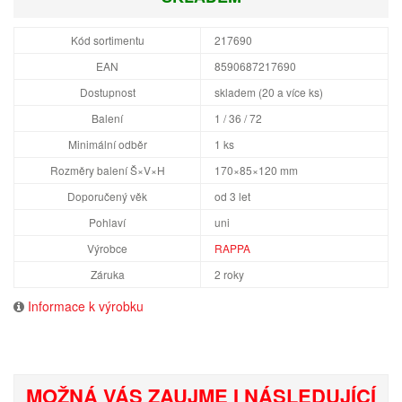
Kód sortimentu
217690
EAN
8590687217690
Dostupnost
skladem (20 a více ks)
Balení
1 / 36 / 72
Minimální odběr
1 ks
Rozměry balení Š×V×H
170×85×120 mm
Doporučený věk
od 3 let
Pohlaví
uni
Výrobce
RAPPA
Záruka
2 roky
Informace k výrobku
MOŽNÁ VÁS ZAUJME I NÁSLEDUJÍCÍ