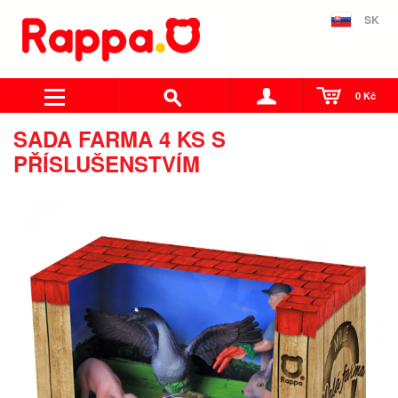
SK
0 Kč
SADA FARMA 4 KS S
PŘÍSLUŠENSTVÍM