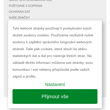
POŠTOVNÉ A DOPRAVA
OCHRANA DAT
NAŠE ZNAČKY
KONTAKTY
Tyto webové stránky používají k poskytování svých
služeb soubory cookies. Používáme nezbytně nutné
RYCHLÉ ODKAZY
ÚČET
soubory k zajištění správného fungování webových
MAPA STRÁNEK
MŮJ ÚČET
stránek. Dále pak cookies, které slouží ke sběru
VYHLEDÁVANÉ TERMÍNY
STAV OBJEDNÁVKY
POKROČILÉ VYHLEDÁVÁNÍ
statistických dat a dat pro nástroje třetích stran. Na
základě těchto informací můžeme své stránky, svou
Podle zákona o evidenci tržeb je prodávající povinen vystavit kupujícímu
komunikaci i své reklamy přizpůsobit podle vašich
účtenku. Zároveň je povinen zaevidovat přijatou tržbu u správce daně
online; v případě technického výpadku pak nejpozději do 48 hodin.
zájmů a profilu.
Nastavení
Nastavení cookies
| © 2023 RAPPA.cz
Přijmout vše