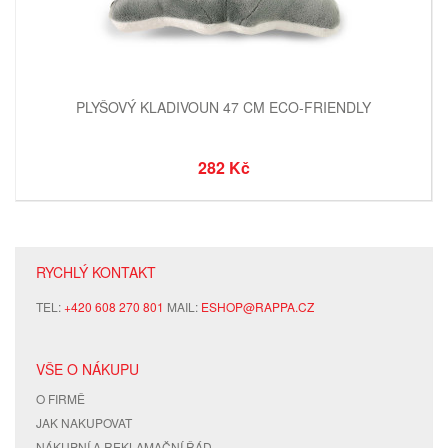
PLYŠOVÝ KLADIVOUN 47 CM ECO-FRIENDLY
282 Kč
RYCHLÝ KONTAKT
TEL:
+420 608 270 801
MAIL:
ESHOP@RAPPA.CZ
VŠE O NÁKUPU
O FIRMĚ
JAK NAKUPOVAT
NÁKUPNÍ A REKLAMAČNÍ ŘÁD