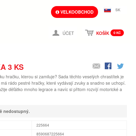
SK
VELKOOBCHOD
ÚČET
KOŠÍK
0 KČ
A 3 KS
ku hračku, kterou si zamiluje? Sada těchto veselých chrastítek je
 má rádo pestré hračky, které vydávají zvuky a snadno se uchopí.
ažije děťátko mnoho legrace a navíc si přitom rozvíjí motorické a
ně nedostupný.
225664
8590687225664