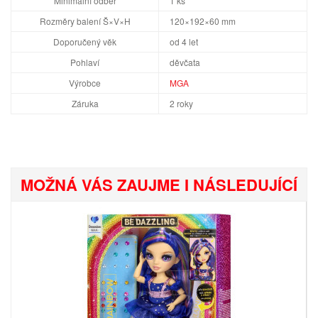
Minimální odběr
1 ks
Rozměry balení Š×V×H
120×192×60 mm
Doporučený věk
od 4 let
Pohlaví
děvčata
Výrobce
MGA
Záruka
2 roky
MOŽNÁ VÁS ZAUJME I NÁSLEDUJÍCÍ