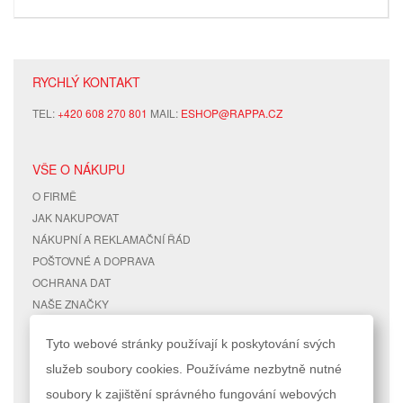
RYCHLÝ KONTAKT
TEL:
+420 608 270 801
MAIL:
ESHOP@RAPPA.CZ
VŠE O NÁKUPU
O FIRMĚ
JAK NAKUPOVAT
NÁKUPNÍ A REKLAMAČNÍ ŘÁD
POŠTOVNÉ A DOPRAVA
OCHRANA DAT
NAŠE ZNAČKY
KONTAKTY
Tyto webové stránky používají k poskytování svých
služeb soubory cookies. Používáme nezbytně nutné
RYCHLÉ ODKAZY
ÚČET
soubory k zajištění správného fungování webových
MAPA STRÁNEK
MŮJ ÚČET