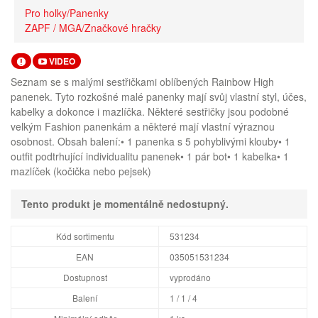
Pro holky/Panenky
ZAPF / MGA/Značkové hračky
VIDEO
Seznam se s malými sestřičkami oblíbených Rainbow High
panenek. Tyto rozkošné malé panenky mají svůj vlastní styl, účes,
kabelky a dokonce i mazlíčka. Některé sestřičky jsou podobné
velkým Fashion panenkám a některé mají vlastní výraznou
osobnost. Obsah balení:• 1 panenka s 5 pohyblivými klouby• 1
outfit podtrhující individualitu panenek• 1 pár bot• 1 kabelka• 1
mazlíček (kočička nebo pejsek)
Tento produkt je momentálně nedostupný.
Kód sortimentu
531234
EAN
035051531234
Dostupnost
vyprodáno
Balení
1 / 1 / 4