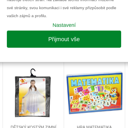
své stránky, svou komunikaci i své reklamy přizpůsobit podle
vašich zájmů a profilu.
Nastavení
Přijmout vše
MOŽNÁ VÁS ZAUJME I NÁSLEDUJÍCÍ
DĚTSKÝ KOSTÝM ZIMNÍ
HRA MATEMATIKA