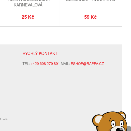
KARNEVALOVÁ
25 Kč
59 Kč
RYCHLÝ KONTAKT
TEL:
+420 608 270 801
MAIL:
ESHOP@RAPPA.CZ
8 hodin.