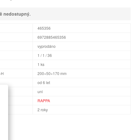
ně nedostupný.
465356
6972885465356
vyprodáno
1 / 1 / 36
1 ks
×H
200×50×170 mm
od 6 let
uni
RAPPA
2 roky