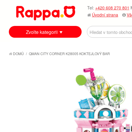
Tel:
+420 608 270 801
M
Úvodní strana
Vš
Zvolte kategorii
DOMŮ
/
QMAN CITY CORNER K28005 KOKTEJLOVÝ BAR