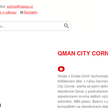
ail:
eshop@rappa.cz
e o nákupu
Kontakty
QMAN CITY CORN
Vítejte v čínské čtvrti! Vychutnejt
křišťálovém skle, z rukou barmana
City Corner, staňte se jejími sběr
stavebnice Qman z pestrobarevn
stavebnicemi mnoha dalších výz
odolného, ABS plastu. Baleno v pe
kompatibilní se stavebnicemi dal