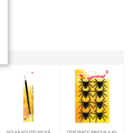
HŮLKA KOUZELNICKÁ
DEKORACE PAVOUK 8 KS