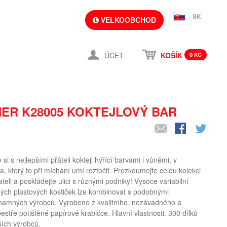
SK
VELKOOBCHOD
ÚČET
KOŠÍK
0 KČ
ER K28005 KOKTEJLOVÝ BAR
e si s nejlepšími přáteli koktejl hýřící barvami i vůněmi, v
, který to při míchání umí roztočit. Prozkoumejte celou kolekci
ateli a poskládejte ulici s různými podniky! Vysoce variabilní
ých plastových kostiček lze kombinovat s podobnými
namných výrobců. Vyrobeno z kvalitního, nezávadného a
stře potištěné papírové krabičce. Hlavní vlastnosti: 300 dílků
ších výrobců.