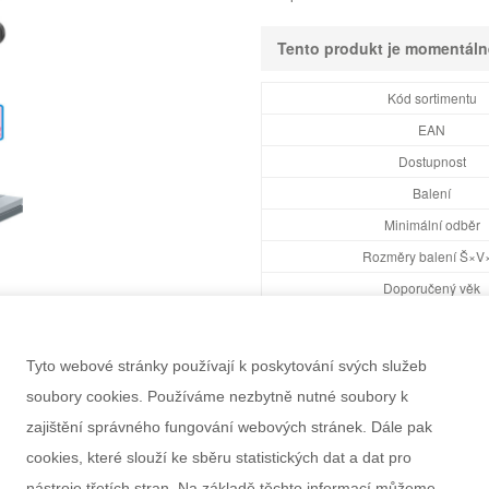
Tento produkt je momentál
Kód sortimentu
EAN
Dostupnost
Balení
Minimální odběr
Rozměry balení Š×V
Doporučený věk
Pohlaví
Výrobce
Tyto webové stránky používají k poskytování svých služeb
Záruka
soubory cookies. Používáme nezbytně nutné soubory k
Informace k výrobku
zajištění správného fungování webových stránek. Dále pak
cookies, které slouží ke sběru statistických dat a dat pro
nástroje třetích stran. Na základě těchto informací můžeme