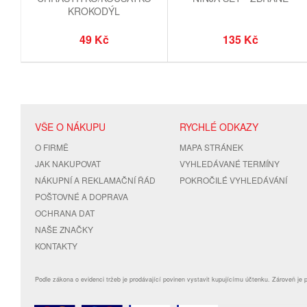
KROKODÝL
49 Kč
135 Kč
VŠE O NÁKUPU
RYCHLÉ ODKAZY
O FIRMĚ
MAPA STRÁNEK
JAK NAKUPOVAT
VYHLEDÁVANÉ TERMÍNY
NÁKUPNÍ A REKLAMAČNÍ ŘÁD
POKROČILÉ VYHLEDÁVÁNÍ
POŠTOVNÉ A DOPRAVA
OCHRANA DAT
NAŠE ZNAČKY
KONTAKTY
Podle zákona o evidenci tržeb je prodávající povinen vystavit kupujícímu účtenku. Zároveň je 