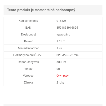
Tento produkt je momentálně nedostupný.
Kód sortimentu
916825
EAN
8591864916825
Dostupnost
vyprodáno
Balení
1 / 1 / 1
Minimální odběr
1 ks
Rozměry balení Š×V×H
320×225×72 mm
Doporučený věk
od 3 let
Pohlaví
uni
Výrobce
Olymptoy
Záruka
2 roky