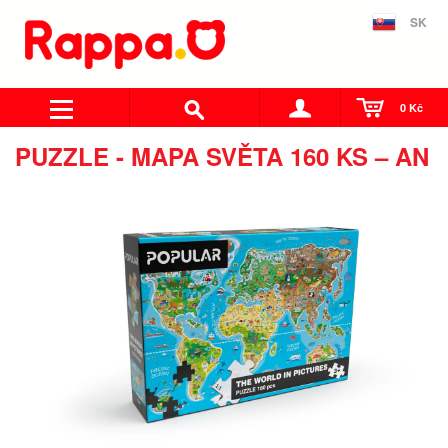
SK
0 Kč
PUZZLE - MAPA SVĚTA 160 KS – AN