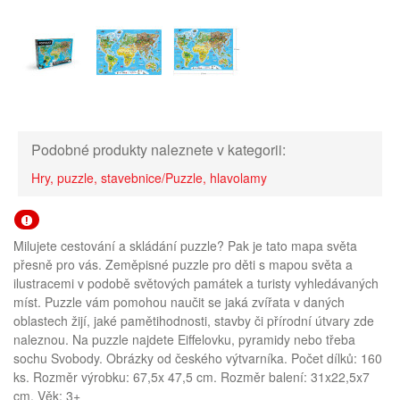
Podobné produkty naleznete v kategorii:
Hry, puzzle, stavebnice/Puzzle, hlavolamy
Milujete cestování a skládání puzzle? Pak je tato mapa světa
přesně pro vás. Zeměpisné puzzle pro děti s mapou světa a
ilustracemi v podobě světových památek a turisty vyhledávaných
míst. Puzzle vám pomohou naučit se jaká zvířata v daných
oblastech žijí, jaké pamětihodnosti, stavby či přírodní útvary zde
naleznou. Na puzzle najdete Eiffelovku, pyramidy nebo třeba
sochu Svobody. Obrázky od českého výtvarníka. Počet dílků: 160
ks. Rozměr výrobku: 67,5x 47,5 cm. Rozměr balení: 31x22,5x7
cm. Věk: 3+