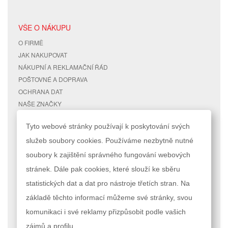
VŠE O NÁKUPU
O FIRMĚ
JAK NAKUPOVAT
NÁKUPNÍ A REKLAMAČNÍ ŘÁD
POŠTOVNÉ A DOPRAVA
OCHRANA DAT
NAŠE ZNAČKY
KONTAKTY
Tyto webové stránky používají k poskytování svých
služeb soubory cookies. Používáme nezbytně nutné
RYCHLÉ ODKAZY
ÚČET
soubory k zajištění správného fungování webových
MAPA STRÁNEK
MŮJ ÚČET
stránek. Dále pak cookies, které slouží ke sběru
VYHLEDÁVANÉ TERMÍNY
STAV OBJEDNÁVKY
POKROČILÉ VYHLEDÁVÁNÍ
statistických dat a dat pro nástroje třetích stran. Na
základě těchto informací můžeme své stránky, svou
Podle zákona o evidenci tržeb je prodávající povinen vystavit kupujícímu
komunikaci i své reklamy přizpůsobit podle vašich
účtenku. Zároveň je povinen zaevidovat přijatou tržbu u správce daně
online; v případě technického výpadku pak nejpozději do 48 hodin.
zájmů a profilu.