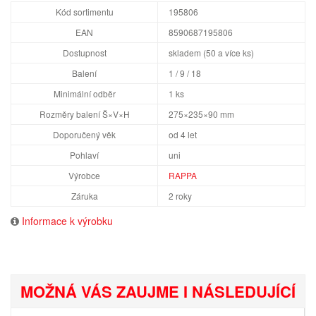
Kód sortimentu
195806
EAN
8590687195806
Dostupnost
skladem (50 a více ks)
Balení
1 / 9 / 18
Minimální odběr
1 ks
Rozměry balení Š×V×H
275×235×90 mm
Doporučený věk
od 4 let
Pohlaví
uni
Výrobce
RAPPA
Záruka
2 roky
Informace k výrobku
MOŽNÁ VÁS ZAUJME I NÁSLEDUJÍCÍ