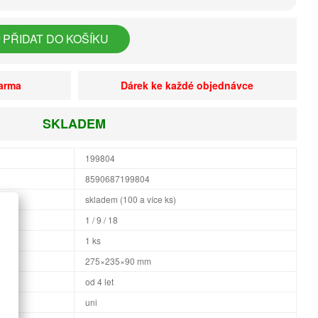
PŘIDAT DO KOŠÍKU
darma
Dárek ke každé objednávce
SKLADEM
199804
8590687199804
skladem (100 a více ks)
1 / 9 / 18
1 ks
×H
275×235×90 mm
od 4 let
uni