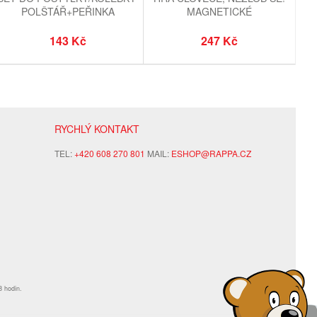
POLŠTÁŘ+PEŘINKA
MAGNETICKÉ
143 Kč
247 Kč
RYCHLÝ KONTAKT
TEL:
+420 608 270 801
MAIL:
ESHOP@RAPPA.CZ
8 hodin.