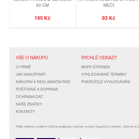
20 CM
MEČI
195 Kč
83 Kč
VŠE O NÁKUPU
RYCHLÉ ODKAZY
O FIRMĚ
MAPA STRÁNEK
JAK NAKUPOVAT
VYHLEDÁVANÉ TERMÍNY
NÁKUPNÍ A REKLAMAČNÍ ŘÁD
POKROČILÉ VYHLEDÁVÁNÍ
POŠTOVNÉ A DOPRAVA
OCHRANA DAT
NAŠE ZNAČKY
KONTAKTY
Podle zákona o evidenci tržeb je prodávající povinen vystavit kupujícímu účtenku. Zároveň je 