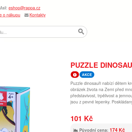
ail:
eshop@rappa.cz
e o nákupu
Kontakty
PUZZLE DINOSAUŘ
AKCE
Puzzle dinosauři nabízí dětem kre
obrázek života na Zemi před mnoha
představivost, trpělivost a jemno
jsou z pevné lepenky. Poskládan
101 Kč
174 Kč
Původní cena: