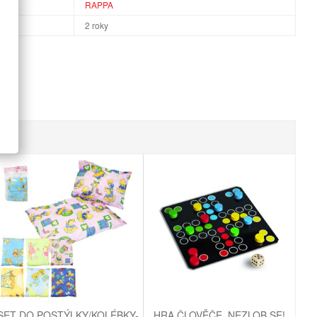
RAPPA
2 roky
SET DO POSTÝLKY/KOLÉBKY-
HRA ČLOVĚČE, NEZLOB SE!