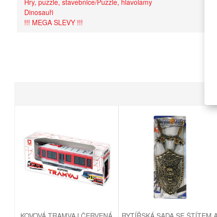
Hry, puzzle, stavebnice/Puzzle, hlavolamy
Dinosauři
!!! MEGA SLEVY !!!
KOVOVÁ TRAMVAJ ČERVENÁ
RYTÍŘSKÁ SADA SE ŠTÍTEM 