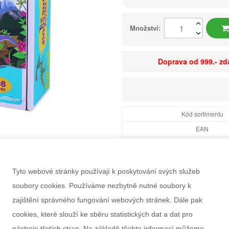
Množství:
Doprava od 999.- z
Kód sortimentu
EAN
Dostupnost
Balení
Tyto webové stránky používají k poskytování svých služeb
Minimální odběr
soubory cookies. Používáme nezbytně nutné soubory k
Rozměry balení Š×V
zajištění správného fungování webových stránek. Dále pak
Doporučený věk
cookies, které slouží ke sběru statistických dat a dat pro
Pohlaví
nástroje třetích stran. Na základě těchto informací můžeme