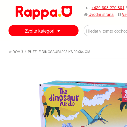
Tel:
+420 608 270 801
M
Úvodní strana
Vš
Zvolte kategorii
DOMŮ
/
PUZZLE DINOSAUŘI 208 KS 90X64 CM