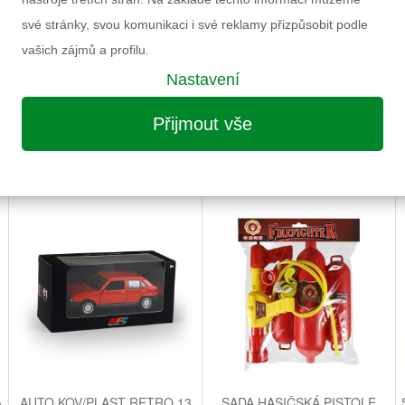
Výrobce
své stránky, svou komunikaci i své reklamy přizpůsobit podle
Záruka
vašich zájmů a profilu.
Informace k výrobku
Nastavení
Přijmout vše
MOŽNÁ VÁS ZAUJME I NÁSLEDUJÍCÍ
A
AUTO KOV/PLAST RETRO 13
SADA HASIČSKÁ PISTOLE