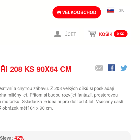
SK
VELKOOBCHOD
ÚČET
KOŠÍK
0 KČ
I 208 KS 90X64 CM
ativní a chytrou zábavu. Z 208 velkých dílků si poskládají
 milióny let. Přitom si budou rozvíjet fantazii, prostorovou
u motoriku. Skládačka je ideální pro děti od 4 let. Všechny části
ý obrázek měří 64 x 90 cm.
42%
Sleva: