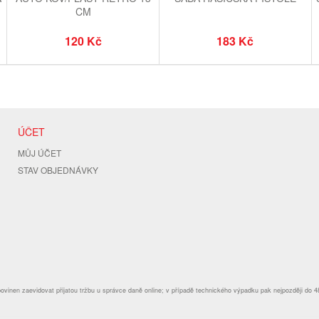
CM
120 Kč
183 Kč
ÚČET
MŮJ ÚČET
STAV OBJEDNÁVKY
povinen zaevidovat přijatou tržbu u správce daně online; v případě technického výpadku pak nejpozději do 4