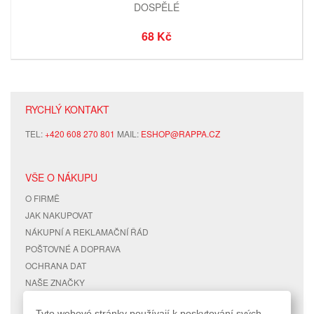
DOSPĚLÉ
68 Kč
RYCHLÝ KONTAKT
TEL:
+420 608 270 801
MAIL:
ESHOP@RAPPA.CZ
VŠE O NÁKUPU
O FIRMĚ
JAK NAKUPOVAT
NÁKUPNÍ A REKLAMAČNÍ ŘÁD
POŠTOVNÉ A DOPRAVA
OCHRANA DAT
NAŠE ZNAČKY
KONTAKTY
Tyto webové stránky používají k poskytování svých