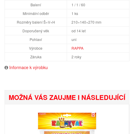
Balení
1 / 1 / 60
Minimální odběr
1 ks
Rozměry balení Š×V×H
210×140×270 mm
Doporučený věk
od 14 let
Pohlaví
uni
Výrobce
RAPPA
Záruka
2 roky
Informace k výrobku
MOŽNÁ VÁS ZAUJME I NÁSLEDUJÍCÍ